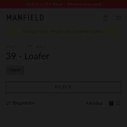
Zum Inhalt springen
SALE bis zu 70 % Rabatt + 10% Extra kassenrabatt
Loafer
39 - Loafer
39 - Loafer
Slipper
FILTER
Empfohlen
4 Artikel