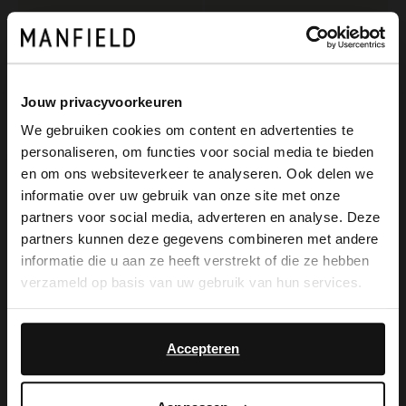
Jouw privacyvoorkeuren
We gebruiken cookies om content en advertenties te
personaliseren, om functies voor social media te bieden
×
en om ons websiteverkeer te analyseren. Ook delen we
View this website in English?
informatie over uw gebruik van onze site met onze
partners voor social media, adverteren en analyse. Deze
Manfield
Manfield
It looks like your language isn't Dutch. Would
partners kunnen deze gegevens combineren met andere
Marineblaue Veloursleder-Loafer
Taupefarbene Veloursleder-Loafer
you like to switch to English?
informatie die u aan ze heeft verstrekt of die ze hebben
129.99
129.99
verzameld op basis van uw gebruik van hun services.
Yes, switch to
No, stay in Dutch
English
Accepteren