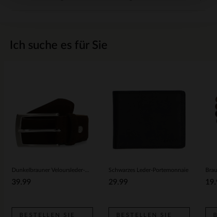
Ich suche es für Sie
Dunkelbrauner Veloursleder-Gürtel
Schwarzes Leder-Portemonnaie
39.99
29.99
19.
BESTELLEN SIE
BESTELLEN SIE