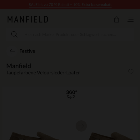
Zum Inhalt springen
SALE bis zu 70 % Rabatt + 10% Extra kassenrabatt
Festive
Manfield
Taupefarbene Veloursleder-Loafer