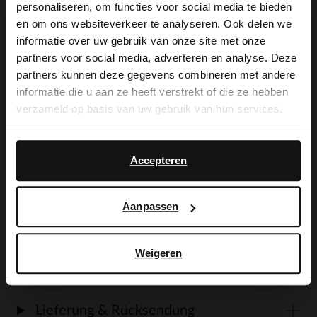
personaliseren, om functies voor social media te bieden
×
en om ons websiteverkeer te analyseren. Ook delen we
View this website in English?
Produktbeschreibung
informatie over uw gebruik van onze site met onze
partners voor social media, adverteren en analyse. Deze
It looks like your language isn't Dutch. Would
partners kunnen deze gegevens combineren met andere
you like to switch to English?
Taupefarbene Veloursleder-Loafer mit
informatie die u aan ze heeft verstrekt of die ze hebben
verzameld op basis van uw gebruik van hun services.
weißer 3 cm dicker Sohle der Marke
Yes, switch to
No, stay in Dutch
Manfield. Als Lederpflege empfehlen wir
English
Accepteren
das transparente Veloursleder-/Nubuk-
Spray.
Aanpassen
Weigeren
Produktdetails
Lieferung & Rücksendung