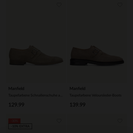
Manfield
Manfield
Taupefarbene Schnallenschuhe aus Veloursleder
Taupefarbene Veloursleder-Boots
129.99
139.99
-30%
-10% EXTRA