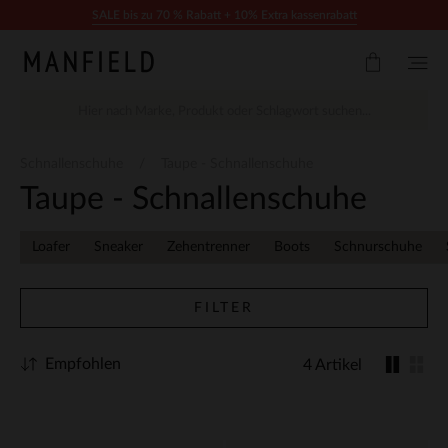
Zum Inhalt springen
SALE bis zu 70 % Rabatt + 10% Extra kassenrabatt
Schnallenschuhe
Taupe - Schnallenschuhe
Taupe - Schnallenschuhe
Loafer
Sneaker
Zehentrenner
Boots
Schnurschuhe
FILTER
Empfohlen
4 Artikel