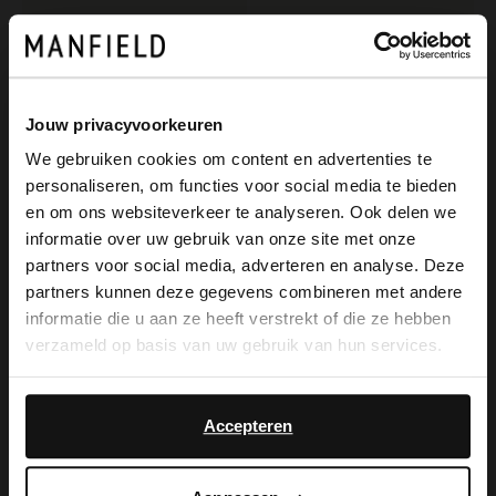
Jouw privacyvoorkeuren
We gebruiken cookies om content en advertenties te
personaliseren, om functies voor social media te bieden
×
en om ons websiteverkeer te analyseren. Ook delen we
View this website in English?
informatie over uw gebruik van onze site met onze
partners voor social media, adverteren en analyse. Deze
Manfield
Manfield
It looks like your language isn't Dutch. Would
partners kunnen deze gegevens combineren met andere
Taupefarbene Schnallenschuhe aus Veloursleder
Taupefarbene Schnallenschuhe aus Leder
you like to switch to English?
informatie die u aan ze heeft verstrekt of die ze hebben
90.99
179.99
129.99
verzameld op basis van uw gebruik van hun services.
Yes, switch to
No, stay in Dutch
English
Accepteren