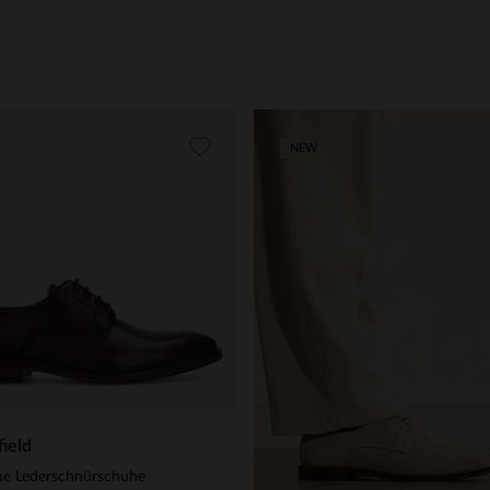
NEW
ield
ne Lederschnürschuhe