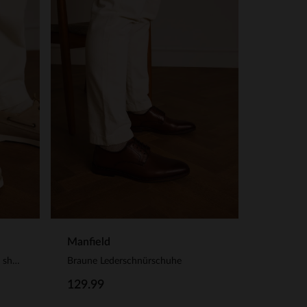
Manfield
Beigefarbene Veloursleder-Boat shoes
Braune Lederschnürschuhe
129.99