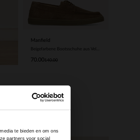
Manfield
Beigefarbene Bootsschuhe aus Veloursleder
70.00
140.00
×
 media te bieden en om ons
ze partners voor social