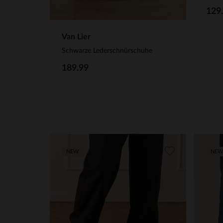
129
Van Lier
Schwarze Lederschnürschuhe
189.99
NEW
NEW