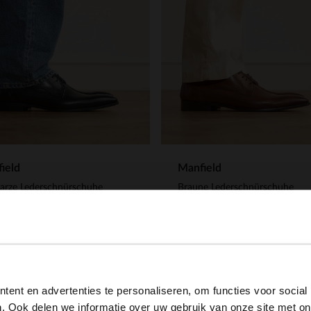
ield
Manfield
arze Lederschnürschuhe
Braune Lederschnürschuhe
.99
169.99
View this website in English?
ent en advertenties te personaliseren, om functies voor social
It looks like your language isn't Dutch. Would you like to
. Ook delen we informatie over uw gebruik van onze site met on