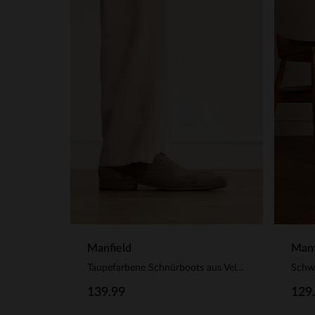
Manfield
Manf
Taupefarbene Schnürboots aus Veloursleder
Schw
139.99
129