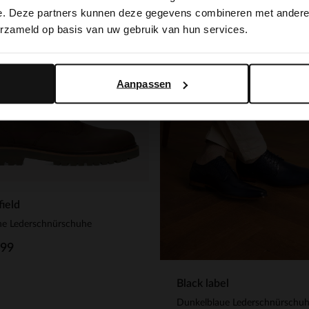
switch to English?
e. Deze partners kunnen deze gegevens combineren met andere i
erzameld op basis van uw gebruik van hun services.
Yes, switch to English
No, stay in Dutch
Aanpassen
ield
ne Lederschnürschuhe
.99
Black label
Dunkelblaue Lederschnürschu