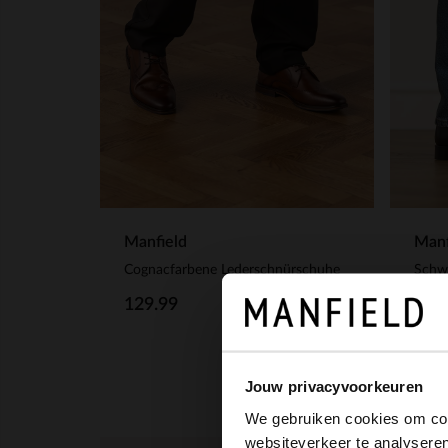
Manfield
Manf
Cognacfarbene Lederschnürschuhe
Schw
129.99
169
Jouw privacyvoorkeuren
We gebruiken cookies om cont
websiteverkeer te analyseren