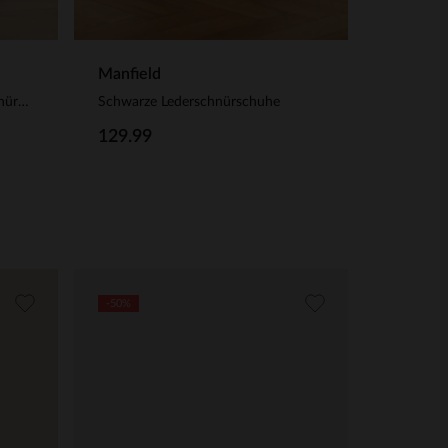
Manfield
Taupefarbene Veloursleder-Schnürschuhe
Schwarze Lederschnürschuhe
129.99
-50%