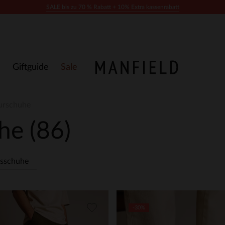
SALE bis zu 70 % Rabatt + 10% Extra kassenrabatt
Giftguide
Sale
urschuhe
uhe
(86)
sschuhe
-30%