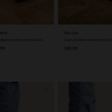
ield
Van Lier
Dunkelgrüne Lederschnürschuhe mit Krokomuster
Cognacfarbene Lederschnürsc
.99
189.99