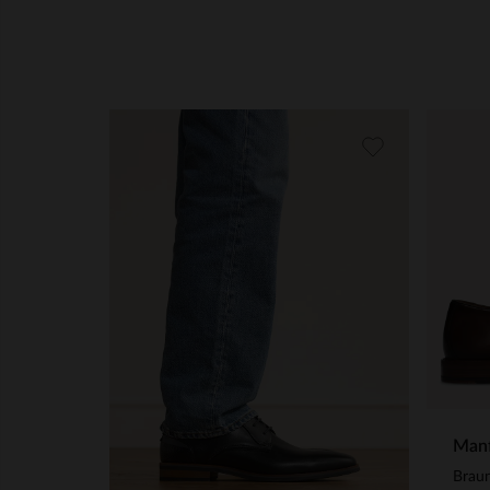
Manf
Brau