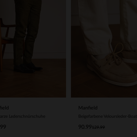
ield
Manfield
arze Lederschnürschuhe
.99
90.99
129.99