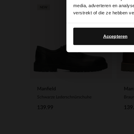
media, adverteren en analys
NEW
NEW
verstrekt of die ze hebben v
Accepteren
Manfield
Manf
Schwarze Lederschnürschuhe
Brau
139.99
139