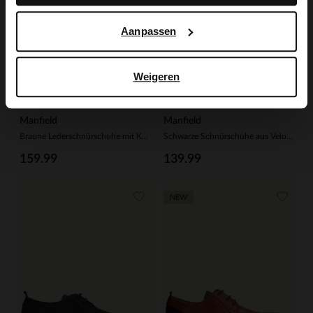
Aanpassen
Weigeren
Manfield
Manfield
Braune Lederschnürschuhe mit Krokomuster
Schwarze Schnürschuhe aus Veloursleder
159.99
139.99
NEW