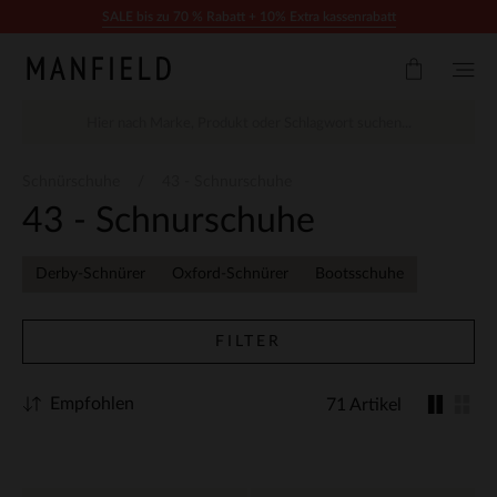
Zum Inhalt springen
SALE bis zu 70 % Rabatt + 10% Extra kassenrabatt
Schnürschuhe
43 - Schnurschuhe
43 - Schnurschuhe
Derby-Schnürer
Oxford-Schnürer
Bootsschuhe
FILTER
Empfohlen
71 Artikel