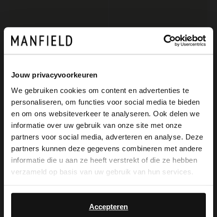
Jouw privacyvoorkeuren
We gebruiken cookies om content en advertenties te
personaliseren, om functies voor social media te bieden
×
Black label
Manfield
en om ons websiteverkeer te analyseren. Ook delen we
View this website in English?
Bordeauxrote Lederschnürschuhe
Schwarze Leder-Schnürschuhe
informatie over uw gebruik van onze site met onze
partners voor social media, adverteren en analyse. Deze
179.99
139.99
It looks like your language isn't Dutch. Would
partners kunnen deze gegevens combineren met andere
you like to switch to English?
informatie die u aan ze heeft verstrekt of die ze hebben
NEW
verzameld op basis van uw gebruik van hun services.
Yes, switch to
No, stay in Dutch
English
Accepteren