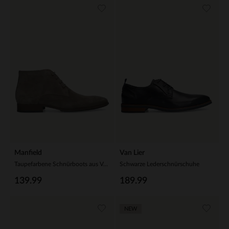
Manfield
Van Lier
Taupefarbene Schnürboots aus Veloursleder
Schwarze Lederschnürschuhe
139.99
189.99
NEW