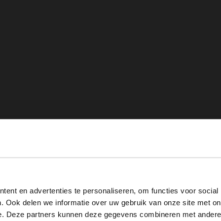
View this website in English?
ent en advertenties te personaliseren, om functies voor social
It looks like your language isn't Dutch. Would you like to
. Ook delen we informatie over uw gebruik van onze site met on
switch to English?
e. Deze partners kunnen deze gegevens combineren met andere i