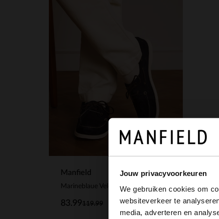
Manfield
Jouw privacyvoorkeuren
Marineblaue Veloursleder-Boat shoes
We gebruiken cookies om cont
websiteverkeer te analyseren
83.99
119.99
media, adverteren en analys