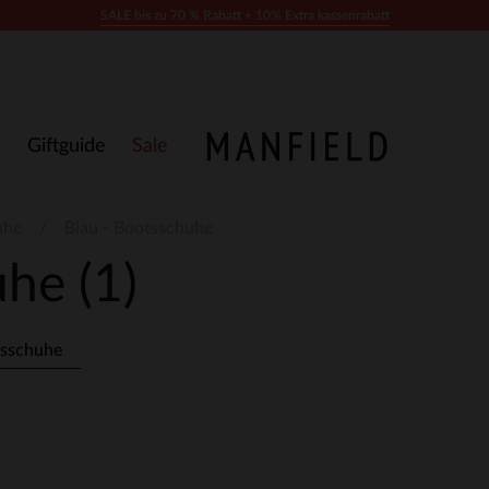
SALE bis zu 70 % Rabatt + 10% Extra kassenrabatt
Giftguide
Sale
uhe
Blau - Bootsschuhe
huhe
(1)
sschuhe