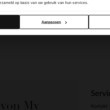
erzameld op basis van uw gebruik van hun services.
Yes, switch to English
No, stay in Dutch
Aanpassen
Servi
e von My
Kontakt