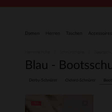
Zum Inhalt springen
Damen
Herren
Taschen
Accessoires
Herrenschuhe
Schnürschuhe
Bootssch
Blau - Bootssc
Derby-Schnürer
Oxford-Schnürer
Boot
-30%