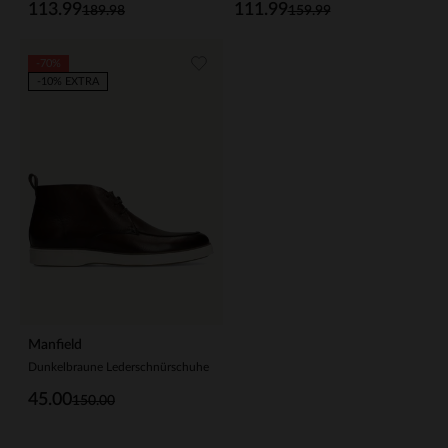
113.99
111.99
189.98
159.99
-70%
-10% EXTRA
Manfield
Dunkelbraune Lederschnürschuhe
45.00
150.00