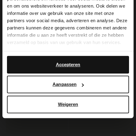
×
en om ons websiteverkeer te analyseren. Ook delen we
View this website in English?
informatie over uw gebruik van onze site met onze
partners voor social media, adverteren en analyse. Deze
Manfield
Black label
It looks like your language isn't Dutch. Would
partners kunnen deze gegevens combineren met andere
Dunkelbraune Schnürschuhe aus Veloursleder
Dunkelbraune Lederschnürschuhe
you like to switch to English?
informatie die u aan ze heeft verstrekt of die ze hebben
56.00
90.00
140.00
180.00
verzameld op basis van uw gebruik van hun services.
Yes, switch to
No, stay in Dutch
-50%
-40%
English
-10% EXTRA
-10% EXTRA
Accepteren
Aanpassen
Weigeren