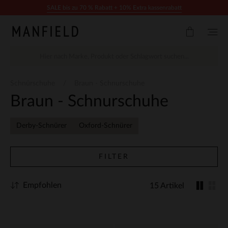
Zum Inhalt springen
SALE bis zu 70 % Rabatt + 10% Extra kassenrabatt
Schnürschuhe
Braun - Schnurschuhe
Braun - Schnurschuhe
Derby-Schnürer
Oxford-Schnürer
FILTER
Empfohlen
15 Artikel