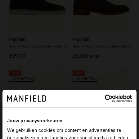
Manfield
Manfield
Braune Veloursleder-Schnürschuhe
Braune Veloursleder-Schnürschuhe
139.99
65.00
130.00
-60%
-50%
-10% EXTRA
-10% EXTRA
Jouw privacyvoorkeuren
We gebruiken cookies om content en advertenties te
personaliseren, om functies voor social media te bieden