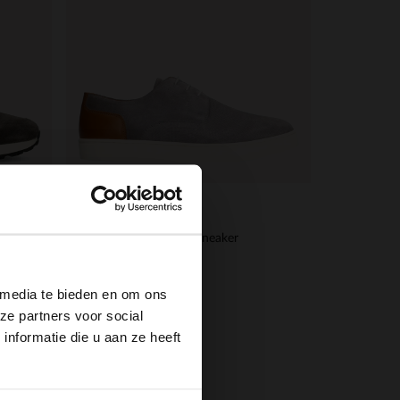
Manfield
×
Dunkelgraue Veloursleder-Schnürschuhe
Graue Veloursleder-Sneaker
48.00
120.00
 media te bieden en om ons
ze partners voor social
nformatie die u aan ze heeft