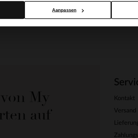
Aanpassen
Servi
e von My
Kontakt
rten auf
Versand
Lieferun
Zahlung