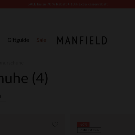
SALE bis zu 70 % Rabatt + 10% Extra kassenrabatt
Giftguide
Sale
hnurschuhe
chuhe
(4)
d
-60%
-10% EXTRA