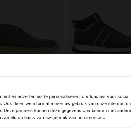
ield
Manfield
 Veloursleder-Schnürschuhe
View this website in English?
.99
60.00
150.00
ent en advertenties te personaliseren, om functies voor social
It looks like your language isn't Dutch. Would you like to
. Ook delen we informatie over uw gebruik van onze site met on
switch to English?
e. Deze partners kunnen deze gegevens combineren met andere i
erzameld op basis van uw gebruik van hun services.
Yes, switch to English
No, stay in Dutch