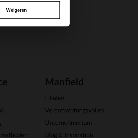
Weigeren
ce
Manfield
Filialen
 &
Verantwortungsvolles
g
Unternehmertum
smethoden
Blog & Inspiration