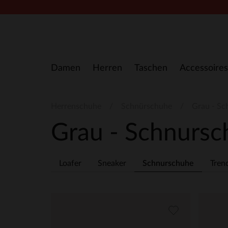
Zum Inhalt springen
Damen
Herren
Taschen
Accessoires
Herrenschuhe
Schnürschuhe
Grau - Sc
Grau - Schnurs
Loafer
Sneaker
Schnurschuhe
Tren