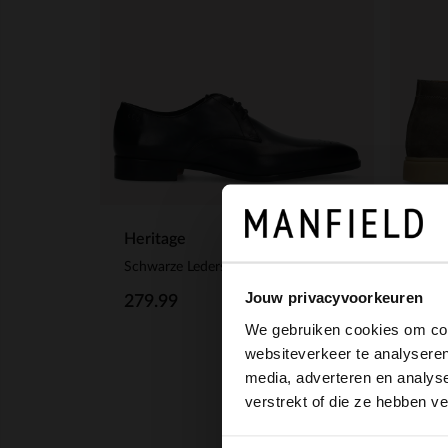
Heritage
Manf
Schwarze Lederschnürschuhe
Graue
Jouw privacyvoorkeuren
279.99
139
We gebruiken cookies om cont
websiteverkeer te analyseren
media, adverteren en analys
verstrekt of die ze hebben v