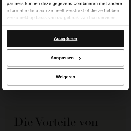
partners kunnen deze gegevens combineren met andere
you like to switch to English?
informatie die u aan ze heeft verstrekt of die ze hebben
verzameld op basis van uw gebruik van hun services.
Yes, switch to
No, stay in Dutch
English
Accepteren
Manfield
Aanpassen
Marineblaue Lederschnürschuhe
83.99
139.98
Weigeren
Die Vorteile von