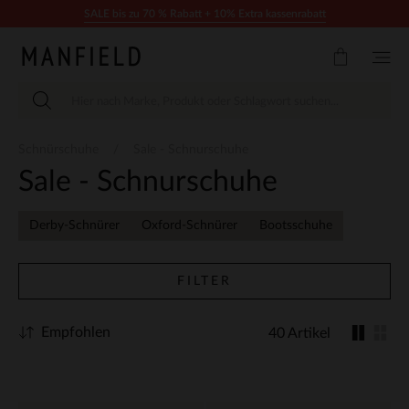
Zum Inhalt springen
SALE bis zu 70 % Rabatt + 10% Extra kassenrabatt
Schnürschuhe
Sale - Schnurschuhe
Sale - Schnurschuhe
Derby-Schnürer
Oxford-Schnürer
Bootsschuhe
FILTER
Empfohlen
40 Artikel