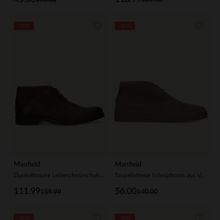
-30%
-60%
Manfield
Manfield
Dunkelbraune Lederschnürschuhe mit Prägung
Taupefarbene Schnürboots aus Veloursleder
111.99
56.00
159.99
140.00
-60%
-40%