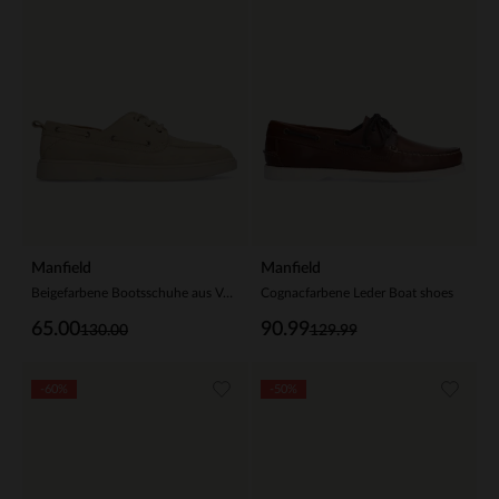
Manfield
Manfield
Beigefarbene Bootsschuhe aus Veloursleder
Cognacfarbene Leder Boat shoes
65.00
90.99
130.00
129.99
-60%
-50%