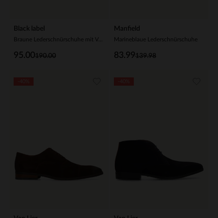
Black label
Manfield
Braune Lederschnürschuhe mit Veloursleder-Einsätzen
Marineblaue Lederschnürschuhe
95.00
83.99
190.00
139.98
-40%
-40%