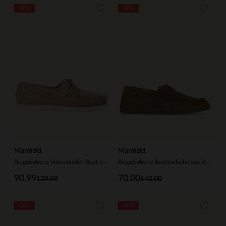
-30%
-50%
Manfield
Manfield
Beigefarbene Veloursleder-Boat shoes
Beigefarbene Bootsschuhe aus Veloursleder
90.99
70.00
129.99
140.00
-50%
-30%