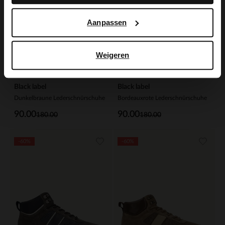
Aanpassen
Weigeren
Black label
Black label
Dunkelbraune Lederschnürschuhe
Bordeauxrote Lederschnürschuhe
90.00
90.00
180.00
180.00
-60%
-60%