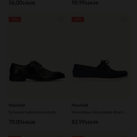
56.00
90.99
140.00
129.99
-50%
-30%
Manfield
Manfield
Schwarze Lederschnürschuhe
Marineblaue Veloursleder-Boat shoes
70.00
83.99
140.00
119.99