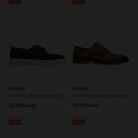
-60%
-30%
Manfield
Manfield
Dunkelblaue Schnürschuhe aus Veloursleder
Cognacfarbene Lederschnürschuhe
52.00
90.99
130.00
129.99
-40%
-50%