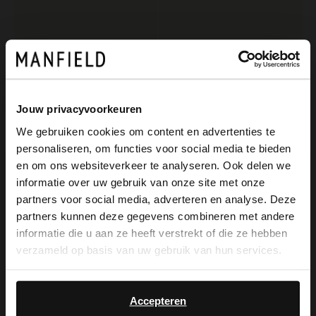
Jouw privacyvoorkeuren
We gebruiken cookies om content en advertenties te
personaliseren, om functies voor social media te bieden
×
Manfield
Manfield
en om ons websiteverkeer te analyseren. Ook delen we
View this website in English?
Cognacfarbene Lederschnürschuhe
Schwarze Schnürschuhe aus Lackleder
informatie over uw gebruik van onze site met onze
partners voor social media, adverteren en analyse. Deze
83.99
70.00
139.98
140.00
It looks like your language isn't Dutch. Would
partners kunnen deze gegevens combineren met andere
you like to switch to English?
informatie die u aan ze heeft verstrekt of die ze hebben
-50%
-50%
verzameld op basis van uw gebruik van hun services.
Yes, switch to
No, stay in Dutch
English
Accepteren