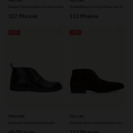
Van Lier
Van Lier
Braune Veloursleder-Schnürschuhe
Dunkelblaue Schnürschuhe aus Veloursleder
107.99
113.99
179.98
189.98
-70%
-40%
Manfield
Van Lier
Schwarze Lederschnürschuhe
Dunkelbraune Schnürschuhe aus Veloursleder
45.00
113.99
150.00
189.98