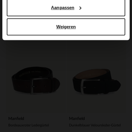
Manfield
Manfield
Aanpassen
Cognacfarbener Ledergürtel
Schwarzer Veloursleder-Gürtel
39.99
39.99
Weigeren
Manfield
Manfield
Bordeauxroter Ledergürtel
Dunkelblauer Veloursleder-Gürtel