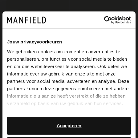
Manfield
Manfield
Beigefarbener Veloursleder-Gürtel
Brauner Ledergürtel
39.99
39.99
Jouw privacyvoorkeuren
We gebruiken cookies om content en advertenties te
personaliseren, om functies voor social media te bieden
×
en om ons websiteverkeer te analyseren. Ook delen we
View this website in English?
informatie over uw gebruik van onze site met onze
partners voor social media, adverteren en analyse. Deze
It looks like your language isn't Dutch. Would
partners kunnen deze gegevens combineren met andere
you like to switch to English?
informatie die u aan ze heeft verstrekt of die ze hebben
verzameld op basis van uw gebruik van hun services.
Yes, switch to
No, stay in Dutch
English
Accepteren