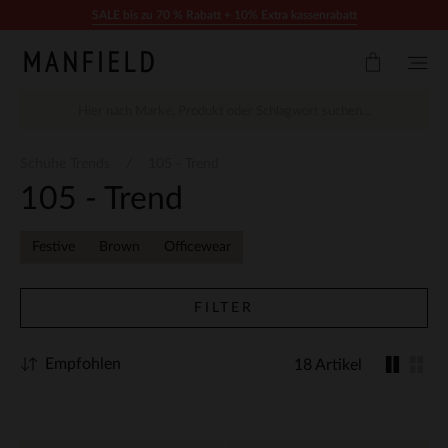
Zum Inhalt springen
SALE bis zu 70 % Rabatt + 10% Extra kassenrabatt
Schuhe Trends
105 - Trend
105 - Trend
Festive
Brown
Officewear
FILTER
Empfohlen
18 Artikel