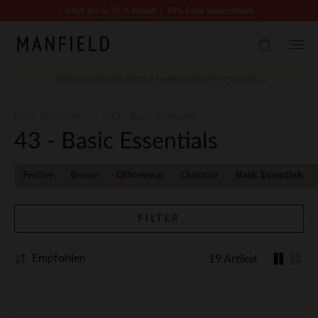
Zum Inhalt springen
SALE bis zu 70 % Rabatt + 10% Extra kassenrabatt
Basic Essentials
43 - Basic Essentials
43 - Basic Essentials
Festive
Brown
Officewear
Outdoor
Basic Essentials
FILTER
Empfohlen
19 Artikel