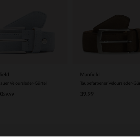
ield
Manfield
lauer Veloursleder-Gürtel
Taupefarbener Veloursleder-Gür
00
39.99
39.99