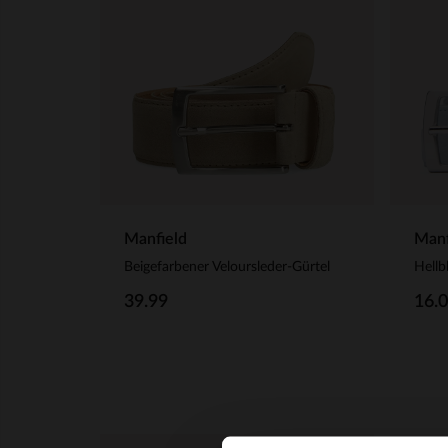
Manfield
Manf
Beigefarbener Veloursleder-Gürtel
Hellb
39.99
16.