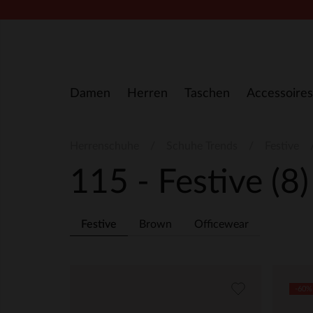
Zum Inhalt springen
Damen
Herren
Taschen
Accessoires
Herrenschuhe
Schuhe Trends
Festive
115 - Festive
(8)
Festive
Brown
Officewear
-60%