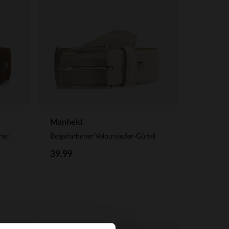
Manfield
tel
Beigefarbener Veloursleder-Gürtel
39.99