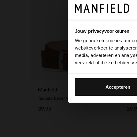
Jouw privacyvoorkeuren
We gebruiken cookies om cont
websiteverkeer te analyseren
media, adverteren en analys
verstrekt of die ze hebben v
Accepteren
Manfield
Manf
Taupefarbener Veloursleder-Gürtel
Dunke
39.99
39.