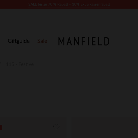
SALE bis zu 70 % Rabatt + 10% Extra kassenrabatt
Giftguide
Sale
115 - Festive