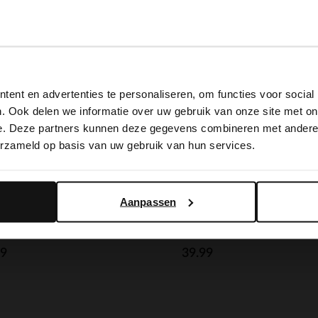
View this website in English?
ent en advertenties te personaliseren, om functies voor social
It looks like your language isn't Dutch. Would you like to
. Ook delen we informatie over uw gebruik van onze site met on
switch to English?
e. Deze partners kunnen deze gegevens combineren met andere i
erzameld op basis van uw gebruik van hun services.
Yes, switch to English
No, stay in Dutch
Aanpassen
ield
Manfield
lbrauner Veloursleder-Gürtel
Brauner Ledergürtel
99
39.99