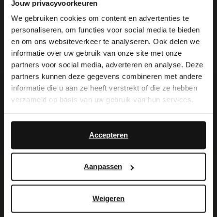
Jouw privacyvoorkeuren
Produktdetails
We gebruiken cookies om content en advertenties te
personaliseren, om functies voor social media te bieden
×
en om ons websiteverkeer te analyseren. Ook delen we
Lieferung & Rücksendung
View this website in English?
informatie over uw gebruik van onze site met onze
partners voor social media, adverteren en analyse. Deze
It looks like your language isn't Dutch. Would
partners kunnen deze gegevens combineren met andere
you like to switch to English?
informatie die u aan ze heeft verstrekt of die ze hebben
Ich suche es für Sie
verzameld op basis van uw gebruik van hun services.
Yes, switch to
No, stay in Dutch
English
Accepteren
Aanpassen
Weigeren