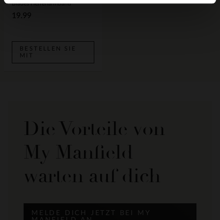
Blaues Herrenarmband
19.99
BESTELLEN SIE
MIT
Die Vorteile von
My Manfield
warten auf dich
MELDE DICH JETZT BEI MY