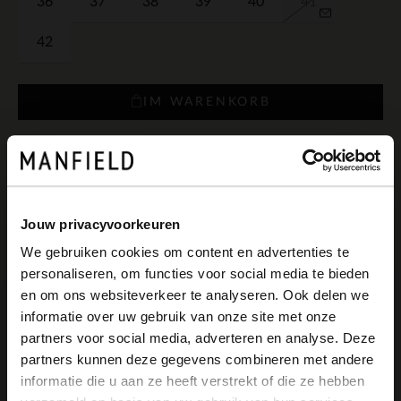
36
37
38
39
40
41
42
IM WARENKORB
Schnelle Lieferung
Einfach und sicher bezahlen
Jouw privacyvoorkeuren
Kostenlose Rückgabe in Geschäften
We gebruiken cookies om content en advertenties te
Farben
personaliseren, om functies voor social media te bieden
×
en om ons websiteverkeer te analyseren. Ook delen we
View this website in English?
informatie over uw gebruik van onze site met onze
+1
partners voor social media, adverteren en analyse. Deze
It looks like your language isn't Dutch. Would
partners kunnen deze gegevens combineren met andere
you like to switch to English?
informatie die u aan ze heeft verstrekt of die ze hebben