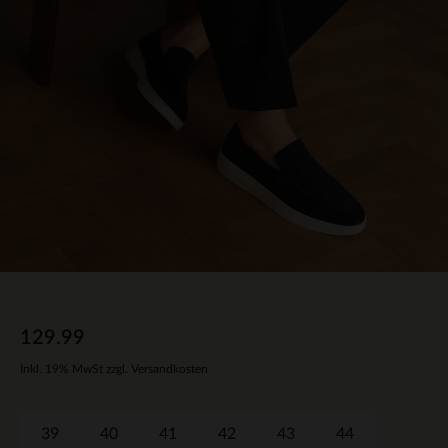
129.99
Inkl. 19% MwSt zzgl. Versandkosten
39
40
41
42
43
44