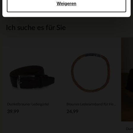
Weigeren
Ich suche es für Sie
Dunkelbrauner Ledergürtel
Braunes Lederarmband für Herren in Flecht-Optik
39.99
24.99