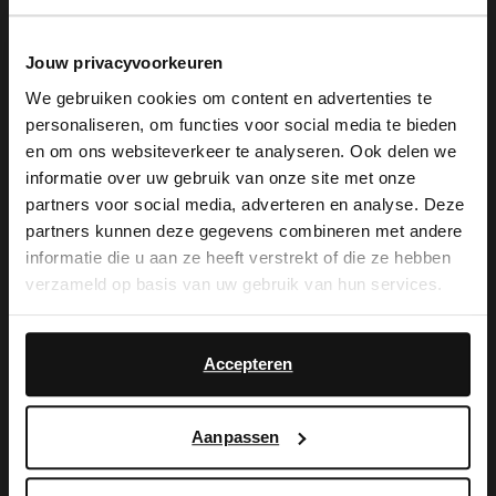
Produktbeschreibung
Jouw privacyvoorkeuren
We gebruiken cookies om content en advertenties te
personaliseren, om functies voor social media te bieden
×
Marineblaue Veloursleder-Loafer mit
en om ons websiteverkeer te analyseren. Ook delen we
View this website in English?
informatie over uw gebruik van onze site met onze
weißer 3 cm dicker Sohle der Marke
partners voor social media, adverteren en analyse. Deze
It looks like your language isn't Dutch. Would
Manfield. Als Lederpflege empfehlen wir
partners kunnen deze gegevens combineren met andere
you like to switch to English?
informatie die u aan ze heeft verstrekt of die ze hebben
das transparente Veloursleder-/Nubuk-
verzameld op basis van uw gebruik van hun services.
Spray.
Yes, switch to
No, stay in Dutch
English
Accepteren
Produktdetails
Aanpassen
Lieferung & Rücksendung