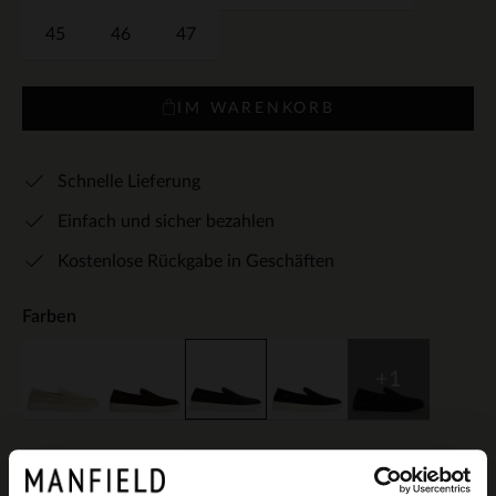
45
46
47
IM WARENKORB
Schnelle Lieferung
Einfach und sicher bezahlen
Kostenlose Rückgabe in Geschäften
Farben
+1