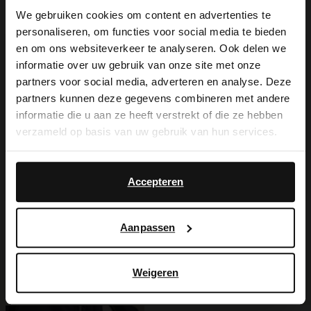
We gebruiken cookies om content en advertenties te
Offwhite Perlenkette der Marke Manfield.
personaliseren, om functies voor social media te bieden
×
Die Kette hat einen goldfarbenen
en om ons websiteverkeer te analyseren. Ook delen we
View this website in English?
informatie over uw gebruik van onze site met onze
Hakenverschluss und eine Gesamtlänge
partners voor social media, adverteren en analyse. Deze
It looks like your language isn't Dutch. Would
von 52 cm.
partners kunnen deze gegevens combineren met andere
you like to switch to English?
informatie die u aan ze heeft verstrekt of die ze hebben
verzameld op basis van uw gebruik van hun services.
Yes, switch to
No, stay in Dutch
English
Produktdetails
Accepteren
Lieferung & Rücksendung
Aanpassen
Weigeren
Ich suche es für Sie