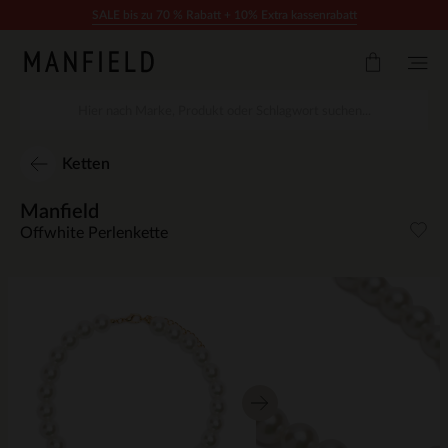
Zum Inhalt springen
SALE bis zu 70 % Rabatt + 10% Extra kassenrabatt
Ketten
Manfield
Offwhite Perlenkette