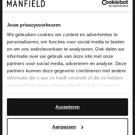
Produktbeschreibung
Jouw privacyvoorkeuren
We gebruiken cookies om content en advertenties te
personaliseren, om functies voor social media te bieden
Offwhite Slingbackpumps der Marke
×
en om ons websiteverkeer te analyseren. Ook delen we
View this website in English?
Manfield. Die Pumps haben einen 5 cm
informatie over uw gebruik van onze site met onze
partners voor social media, adverteren en analyse. Deze
hohen Absatz, ein Knöchelriemchen mit
It looks like your language isn't Dutch. Would
partners kunnen deze gegevens combineren met andere
you like to switch to English?
Schnalle und eine spitze Kappe. Als
informatie die u aan ze heeft verstrekt of die ze hebben
verzameld op basis van uw gebruik van hun services.
Lederpflege empfehlen wir das Carbon
Yes, switch to
No, stay in Dutch
Pro-Spray von Collonil.
English
Accepteren
Aanpassen
Produktdetails