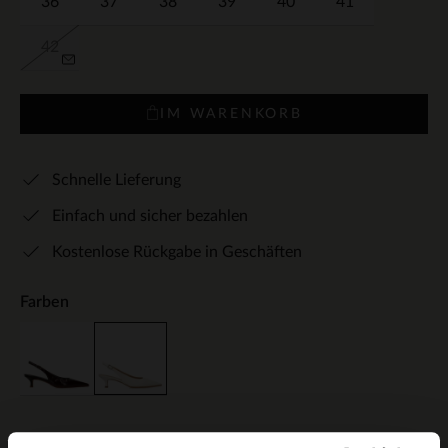
36
37
38
39
40
41
42
IM WARENKORB
Schnelle Lieferung
Einfach und sicher bezahlen
Kostenlose Rückgabe in Geschäften
Farben