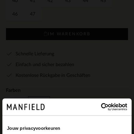
40
41
42
43
44
45
46
47
IM WARENKORB
Schnelle Lieferung
Einfach und sicher bezahlen
Kostenlose Rückgabe in Geschäften
Farben
Jouw privacyvoorkeuren