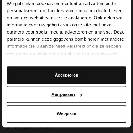
We gebruiken cookies om content en advertenties te
personaliseren, om functies voor social media te bieden
×
en om ons websiteverkeer te analyseren. Ook delen we
Produktbeschreibung
View this website in English?
informatie over uw gebruik van onze site met onze
partners voor social media, adverteren en analyse. Deze
It looks like your language isn't Dutch. Would
partners kunnen deze gegevens combineren met andere
you like to switch to English?
Schwarze Chelsea Boots aus Leder der
informatie die u aan ze heeft verstrekt of die ze hebben
verzameld op basis van uw gebruik van hun services.
Marke Manfield. Das Detail auf der
Yes, switch to
No, stay in Dutch
Rückseite verleiht den Stiefeletten eine
English
Accepteren
individuelle Note. Der Absatz ist 2 cm
hoch. Als Schuhpflege empfehlen wir das
Aanpassen
Carbon Pro-Spray von Collonil.
Weigeren
Produktdetails