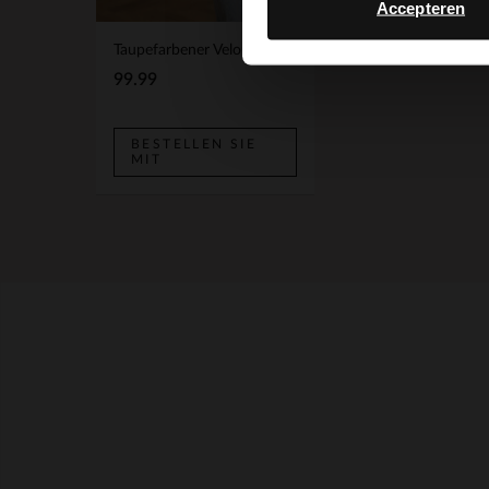
Accepteren
Taupefarbener Veloursleder-Shopper
99.99
BESTELLEN SIE
MIT