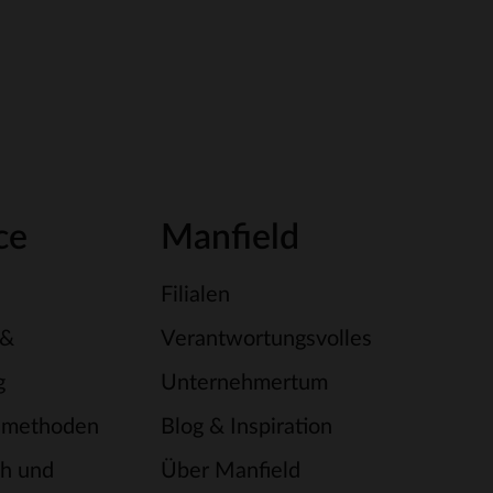
ce
Manfield
Filialen
 &
Verantwortungsvolles
g
Unternehmertum
smethoden
Blog & Inspiration
h und
Über Manfield