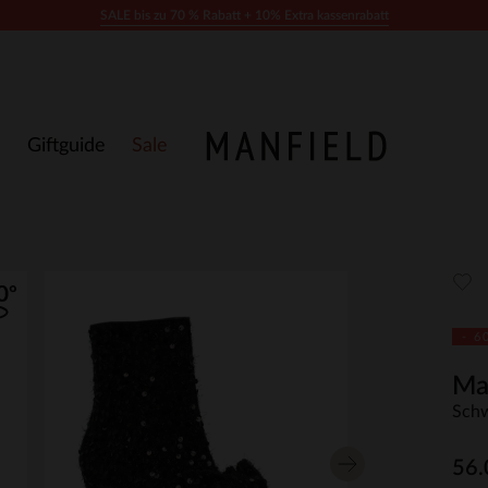
SALE bis zu 70 % Rabatt + 10% Extra kassenrabatt
Giftguide
Sale
- 6
Ma
Schw
56.