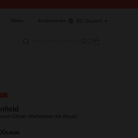
Filialen
Kundenservice
DE | Deutsch
0%
nfield
arze Glitzer-Stiefeletten mit Absatz
00
140.00