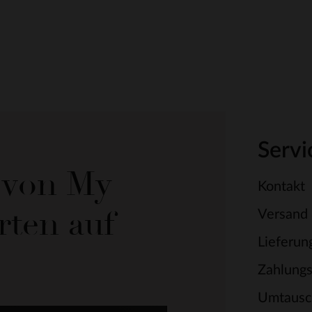
Servi
e von My
Kontakt
rten auf
Versand
Lieferun
Zahlung
Umtausc