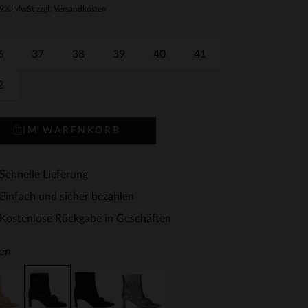
19% MwSt zzgl. Versandkosten
6
37
38
39
40
41
2
IM WARENKORB
Schnelle Lieferung
Einfach und sicher bezahlen
Kostenlose Rückgabe in Geschäften
en