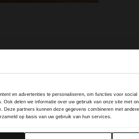
View this website in English?
ent en advertenties te personaliseren, om functies voor social
It looks like your language isn't Dutch. Would you like to
. Ook delen we informatie over uw gebruik van onze site met on
switch to English?
e. Deze partners kunnen deze gegevens combineren met andere i
erzameld op basis van uw gebruik van hun services.
Yes, switch to English
No, stay in Dutch