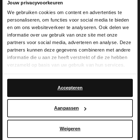
Jouw privacyvoorkeuren
We gebruiken cookies om content en advertenties te
Produktbeschreibung
personaliseren, om functies voor social media te bieden
×
en om ons websiteverkeer te analyseren. Ook delen we
View this website in English?
informatie over uw gebruik van onze site met onze
Schwarze Lederpumps der Marke No
partners voor social media, adverteren en analyse. Deze
It looks like your language isn't Dutch. Would
partners kunnen deze gegevens combineren met andere
Stress. Die Pumps haben einen 7 cm
you like to switch to English?
informatie die u aan ze heeft verstrekt of die ze hebben
hohen Absatz und sind mit dem für die
verzameld op basis van uw gebruik van hun services.
Yes, switch to
Marke typischen Fußbett aus Memory
No, stay in Dutch
English
Foam versehen, das einen optimalen
Accepteren
Laufkomfort garantiert. Als Schuhpflege
empfehlen wir das Carbon Pro-Spray von
Aanpassen
Collonil.
Weigeren