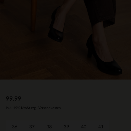
99.99
Inkl. 19% MwSt zzgl. Versandkosten
36
37
38
39
40
41