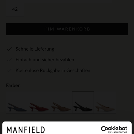
42
IM WARENKORB
Schnelle Lieferung
Einfach und sicher bezahlen
Kostenlose Rückgabe in Geschäften
Farben