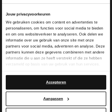
Produktbeschreibung
Jouw privacyvoorkeuren
We gebruiken cookies om content en advertenties te
personaliseren, om functies voor social media te bieden
×
Schwarze Slingbackpumps aus Leder der
en om ons websiteverkeer te analyseren. Ook delen we
View this website in English?
informatie over uw gebruik van onze site met onze
Marke Manfield. Die Pumps haben einen
partners voor social media, adverteren en analyse. Deze
It looks like your language isn't Dutch. Would
6 cm hohen Absatz und eine spitze Kappe.
partners kunnen deze gegevens combineren met andere
you like to switch to English?
informatie die u aan ze heeft verstrekt of die ze hebben
Als Schuhpflege empfehlen wir das
verzameld op basis van uw gebruik van hun services.
Carbon Pro-Spray von Collonil.
Yes, switch to
No, stay in Dutch
English
Accepteren
Produktdetails
Aanpassen
Lieferung & Rücksendung