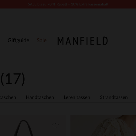
SALE bis zu 70 % Rabatt + 10% Extra kassenrabatt
Giftguide
Sale
n
(17)
taschen
Handtaschen
Leren tassen
Strandtassen