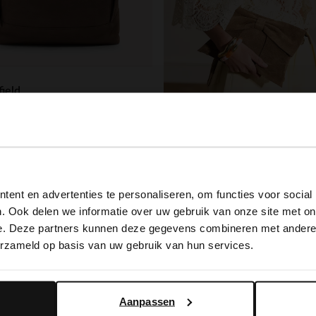
ield
Taupefarbener Unisex-Rucksack aus Nubuk
.99
View this website in English?
Manfield
ent en advertenties te personaliseren, om functies voor social
It looks like your language isn't Dutch. Would you like to
. Ook delen we informatie over uw gebruik van onze site met on
69.99
switch to English?
e. Deze partners kunnen deze gegevens combineren met andere i
erzameld op basis van uw gebruik van hun services.
Yes, switch to English
No, stay in Dutch
Aanpassen