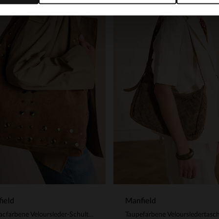
ield
Manfield
Cognacfarbene Veloursleder-Schultertasche mit goldfarbenen Nieten