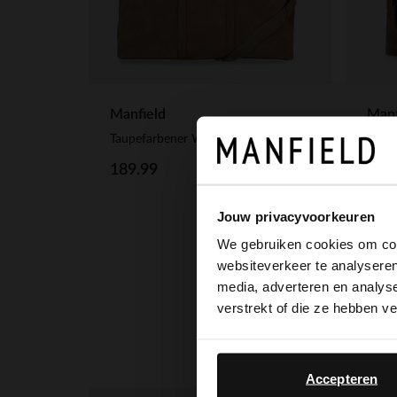
Manf
Manfield
Taupefarbener Weekender aus Veloursleder
179
189.99
Jouw privacyvoorkeuren
We gebruiken cookies om cont
websiteverkeer te analyseren
media, adverteren en analys
verstrekt of die ze hebben v
Accepteren