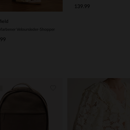
139.99
ield
farbener Veloursleder-Shopper
.99