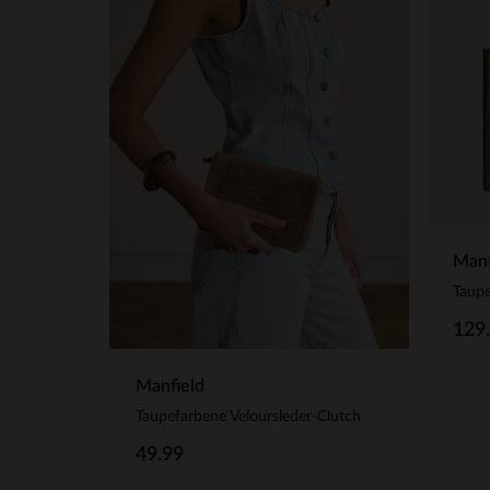
Manf
129
Manfield
Taupefarbene Veloursleder-Clutch
49.99