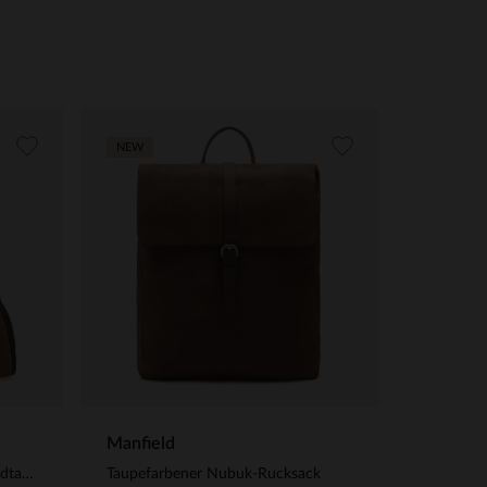
NEW
Manfield
Taupefarbene Veloursleder-Handtasche mit braunen Henkeln
Taupefarbener Nubuk-Rucksack