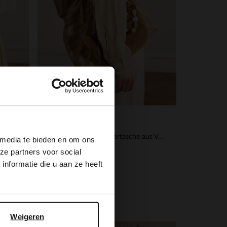
×
Manfield
Taupefarbene Veloursleder-Clutch mit Schleife
Taupefarbene Schultertasche aus Veloursleder
 media te bieden en om ons
ze partners voor social
69.99
nformatie die u aan ze heeft
Weigeren