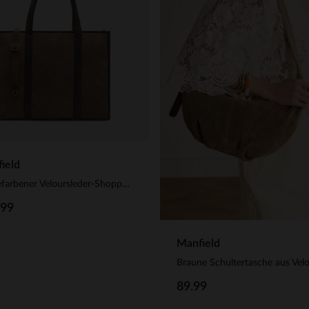
ield
Taupefarbener Veloursleder-Shopper mit Leder-Details
.99
Manfield
89.99