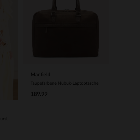
Manfield
Taupefarbene Nubuk-Laptoptasche
189.99
Braune Schultertasche aus Veloursleder