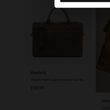
Manfield
Taupefarbene Laptoptasche aus Veloursleder 18.5 Zoll
159.99
Manf