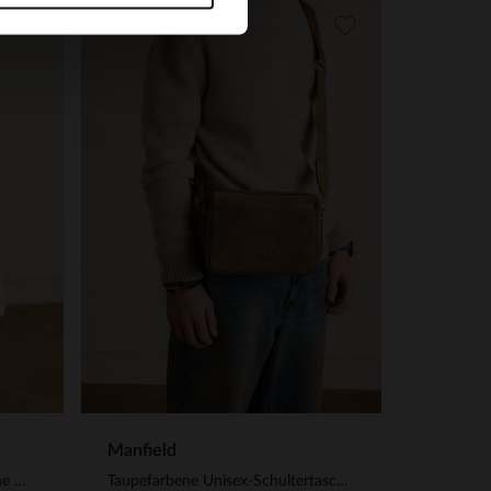
Manfield
Taupefarbene Veloursledertasche mit Flecht-Details
Taupefarbene Unisex-Schultertasche aus Veloursleder