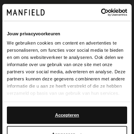
Jouw privacyvoorkeuren
We gebruiken cookies om content en advertenties te
personaliseren, om functies voor social media te bieden
×
en om ons websiteverkeer te analyseren. Ook delen we
View this website in English?
informatie over uw gebruik van onze site met onze
partners voor social media, adverteren en analyse. Deze
Manfield
It looks like your language isn't Dutch. Would
partners kunnen deze gegevens combineren met andere
Beigefarbene Handtasche aus Raffia-Bast
you like to switch to English?
informatie die u aan ze heeft verstrekt of die ze hebben
20.00
39.99
verzameld op basis van uw gebruik van hun services.
Yes, switch to
No, stay in Dutch
English
Accepteren