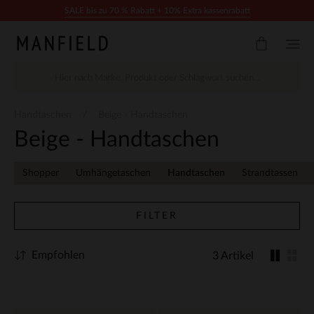
Zum Inhalt springen
SALE bis zu 70 % Rabatt + 10% Extra kassenrabatt
Handtaschen
Beige - Handtaschen
Beige - Handtaschen
Shopper
Umhängetaschen
Handtaschen
Strandtassen
FILTER
Empfohlen
3 Artikel