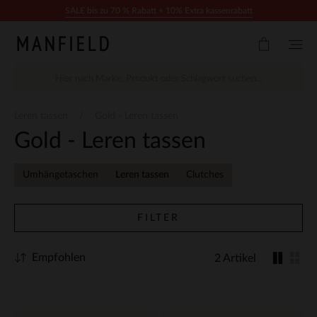
Zum Inhalt springen
SALE bis zu 70 % Rabatt + 10% Extra kassenrabatt
Leren tassen
Gold - Leren tassen
Gold - Leren tassen
Umhängetaschen
Leren tassen
Clutches
FILTER
Empfohlen
2 Artikel