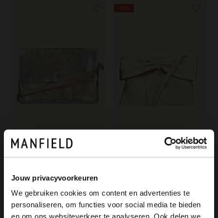
-50%
Manfield
Manfield
Goldfarbene Leder-Clutch in Metallic-Optik
Goldfarbene Leder-Schultertasche mit Schleife
59.99
35.00
69.99
Jouw privacyvoorkeuren
We gebruiken cookies om content en advertenties te
personaliseren, om functies voor social media te bieden
×
en om ons websiteverkeer te analyseren. Ook delen we