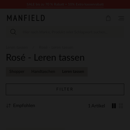
Zum Inhalt springen
SALE bis zu 70 % Rabatt + 10% Extra kassenrabatt
Leren tassen
Rosé - Leren tassen
Rosé - Leren tassen
Shopper
Handtaschen
Leren tassen
FILTER
Empfohlen
1 Artikel