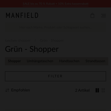
Zum Inhalt springen
SALE bis zu 70 % Rabatt + 10% Extra kassenrabatt
taschen-shopper
Grün - Shopper
Grün - Shopper
Shopper
Umhängetaschen
Handtaschen
Strandtassen
FILTER
Empfohlen
2 Artikel