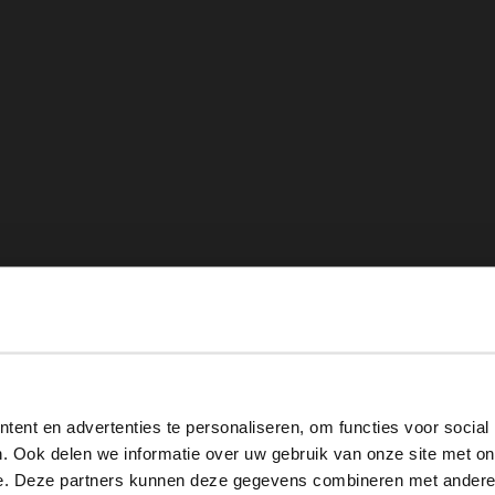
View this website in English?
ent en advertenties te personaliseren, om functies voor social
It looks like your language isn't Dutch. Would you like to
. Ook delen we informatie over uw gebruik van onze site met on
switch to English?
e. Deze partners kunnen deze gegevens combineren met andere i