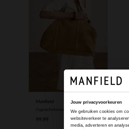
Manfield
Jouw privacyvoorkeuren
Cognacfarbener Veloursleder-Shopper
We gebruiken cookies om cont
websiteverkeer te analyseren
99.99
media, adverteren en analys