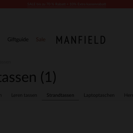
SALE bis zu 70 % Rabatt + 10% Extra kassenrabatt
Giftguide
Sale
assen
tassen
(1)
n
Leren tassen
Strandtassen
Laptoptaschen
Her