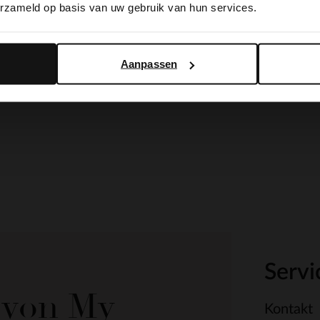
erzameld op basis van uw gebruik van hun services.
Yes, switch to English
No, stay in Dutch
Aanpassen
Servi
e von My
Kontakt