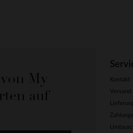
Servi
e von My
Kontakt
rten auf
Versand
Lieferun
Zahlung
Umtausc