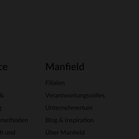
ce
Manfield
Filialen
 &
Verantwortungsvolles
g
Unternehmertum
smethoden
Blog & Inspiration
h und
Über Manfield