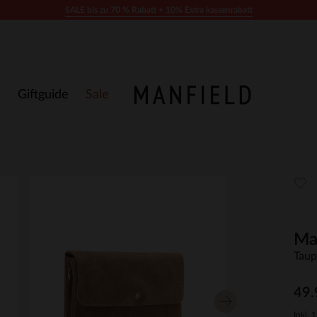
SALE bis zu 70 % Rabatt + 10% Extra kassenrabatt
Giftguide
Sale
Ma
Taup
49.
Inkl. 