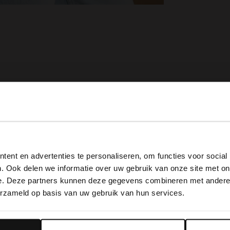
View this website in English?
ent en advertenties te personaliseren, om functies voor social
It looks like your language isn't Dutch. Would you like to
. Ook delen we informatie over uw gebruik van onze site met on
switch to English?
e. Deze partners kunnen deze gegevens combineren met andere i
erzameld op basis van uw gebruik van hun services.
Yes, switch to English
No, stay in Dutch