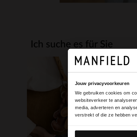
Ich suche es für Sie
Jouw privacyvoorkeuren
We gebruiken cookies om cont
websiteverkeer te analyseren
media, adverteren en analys
verstrekt of die ze hebben v
Offwhite Armreif
12.99