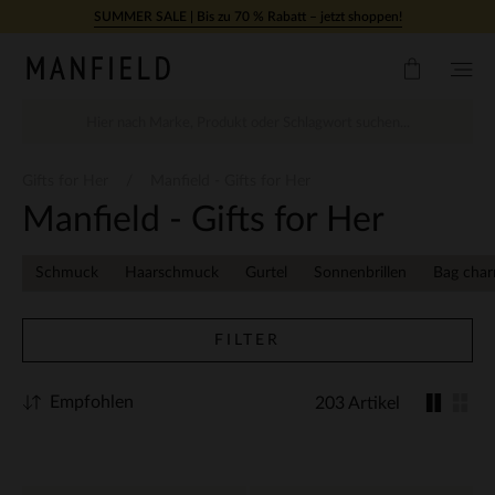
Zum Inhalt springen
SUMMER SALE | Bis zu 70 % Rabatt – jetzt shoppen!
Gifts for Her
Manfield - Gifts for Her
Manfield - Gifts for Her
Schmuck
Haarschmuck
Gurtel
Sonnenbrillen
Bag cha
FILTER
Empfohlen
203 Artikel