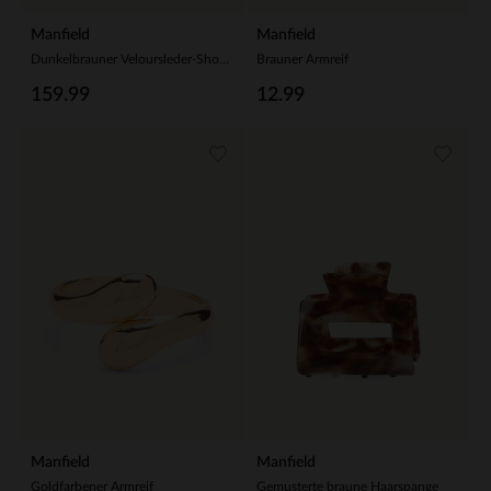
Manfield
Manfield
Dunkelbrauner Veloursleder-Shopper mit Flecht-Details
Brauner Armreif
159.99
12.99
Manfield
Manfield
Goldfarbener Armreif
Gemusterte braune Haarspange