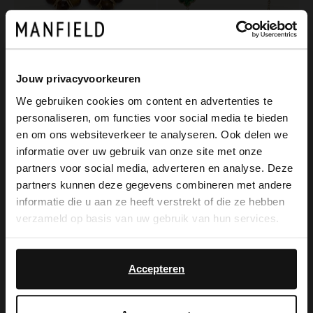
Manfield
Goldfarbene Ohrringe mit Perlen
Jouw privacyvoorkeuren
9.99
We gebruiken cookies om content en advertenties te
Manfield
personaliseren, om functies voor social media te bieden
Goldfarbenes Armband mit grünen Blumen
×
en om ons websiteverkeer te analyseren. Ook delen we
19.99
View this website in English?
informatie over uw gebruik van onze site met onze
partners voor social media, adverteren en analyse. Deze
It looks like your language isn't Dutch. Would
partners kunnen deze gegevens combineren met andere
you like to switch to English?
informatie die u aan ze heeft verstrekt of die ze hebben
verzameld op basis van uw gebruik van hun services.
Yes, switch to
No, stay in Dutch
English
Accepteren