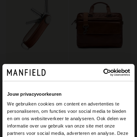
Orbitkey
Manfield
Cognacfarbener Orbitkey-Schlüsselanhänger aus Leder
Cognacfarbene Laptoptasche aus Leder
39.99
159.99
Jouw privacyvoorkeuren
We gebruiken cookies om content en advertenties te
personaliseren, om functies voor social media te bieden
×
en om ons websiteverkeer te analyseren. Ook delen we
View this website in English?
informatie over uw gebruik van onze site met onze
partners voor social media, adverteren en analyse. Deze
It looks like your language isn't Dutch. Would