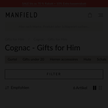
Zum Inhalt springen
SALE bis zu 70 % Rabatt + 10% Extra kassenrabatt
Gifts for Him
Cognac - Gifts for Him
Cognac - Gifts for Him
Gurtel
Gifts under 20
Herren accessoires
Hute
Schals
FILTER
Empfohlen
6 Artikel