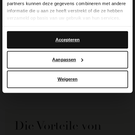
partners kunnen deze gegevens combineren met andere
you like to switch to English?
informatie die u aan ze heeft verstrekt of die ze hebben
verzameld op basis van uw gebruik van hun services.
Yes, switch to
No, stay in Dutch
English
Accepteren
Manfield
Manfield
Aanpassen
Cognacfarbene Veloursleder-Pantoffeln mit Kunstfellfutter
Cognacfarbene Laptoptasche aus Leder 17 Zoll
59.99
139.99
Weigeren
Die Vorteile von