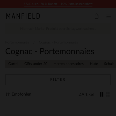
Zum Inhalt springen
SALE bis zu 70 % Rabatt + 10% Extra kassenrabatt
Portemonnaies
Cognac - Portemonnaies
Cognac - Portemonnaies
Gurtel
Gifts under 20
Herren accessoires
Hute
Schals
FILTER
Empfohlen
2 Artikel