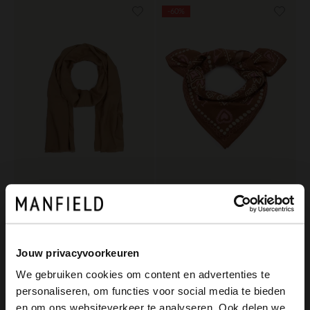
-60%
Manfield
Manfield
Tuch in Beige und Cognac
Cognacfarbenes Tuch mit rosa-weißen Details
22.99
5.20
12.99
Jouw privacyvoorkeuren
We gebruiken cookies om content en advertenties te
personaliseren, om functies voor social media te bieden
×
en om ons websiteverkeer te analyseren. Ook delen we