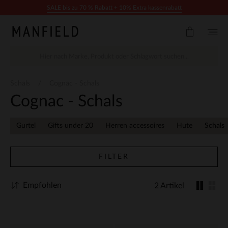
Zum Inhalt springen
SALE bis zu 70 % Rabatt + 10% Extra kassenrabatt
Schals
Cognac - Schals
Cognac - Schals
Gurtel
Gifts under 20
Herren accessoires
Hute
Schals
FILTER
Empfohlen
2 Artikel