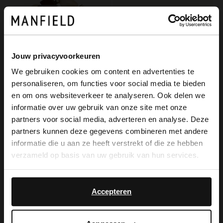
Jouw privacyvoorkeuren
We gebruiken cookies om content en advertenties te
personaliseren, om functies voor social media te bieden
×
en om ons websiteverkeer te analyseren. Ook delen we
View this website in English?
informatie over uw gebruik van onze site met onze
partners voor social media, adverteren en analyse. Deze
Manfield
Manfield
It looks like your language isn't Dutch. Would
partners kunnen deze gegevens combineren met andere
Statement-Armband
Elastische goldfarbene Armbänder
you like to switch to English?
informatie die u aan ze heeft verstrekt of die ze hebben
14.99
6.00
14.99
verzameld op basis van uw gebruik van hun services.
Yes, switch to
No, stay in Dutch
English
Accepteren