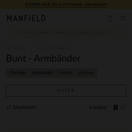
Zum Inhalt springen
SUMMER SALE | Bis zu 70 % Rabatt – jetzt shoppen!
Ärmbander
Bunt - Armbänder
Bunt - Armbänder
Ohrringe
Armbänder
Ketten
Broches
FILTER
Empfohlen
4 Artikel