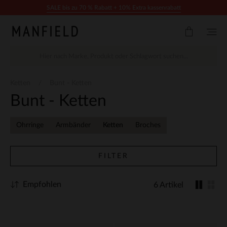
Zum Inhalt springen
SALE bis zu 70 % Rabatt + 10% Extra kassenrabatt
Ketten
Bunt - Ketten
Bunt - Ketten
Ohrringe
Armbänder
Ketten
Broches
FILTER
Empfohlen
6 Artikel