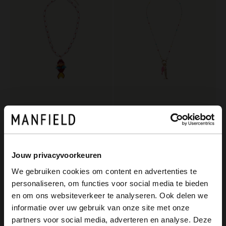
Manfield
Manfield
Mehrfarbige Perlenkette mit Fisch
Mehrfarbige geflochtene Kette mit Fisch
5.20
6.00
12.99
19.99
Jouw privacyvoorkeuren
We gebruiken cookies om content en advertenties te
-60%
personaliseren, om functies voor social media te bieden
-10% EXTRA
×
en om ons websiteverkeer te analyseren. Ook delen we
View this website in English?
informatie over uw gebruik van onze site met onze
partners voor social media, adverteren en analyse. Deze
It looks like your language isn't Dutch. Would