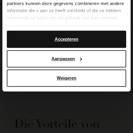
partners kunnen deze gegevens combineren met andere
you like to switch to English?
informatie die u aan ze heeft verstrekt of die ze hebben
verzameld op basis van uw gebruik van hun services.
Yes, switch to
No, stay in Dutch
English
Accepteren
Manfield
Manfield
Aanpassen
Mehrfarbige Perlenkette
Roséfarbene Perlenkette
19.99
8.00
19.99
Weigeren
Die Vorteile von