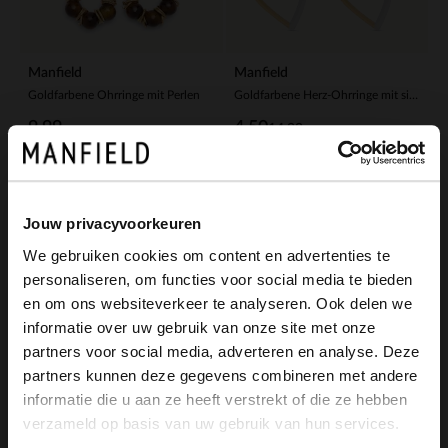
Manfield
Manfield
Goldfarbene Ohrringe mit Perlen
Goldfarbene Herz-Ohrringe mit silberfarbenen Details
9.99
4.50
14.99
-60%
Jouw privacyvoorkeuren
We gebruiken cookies om content en advertenties te
personaliseren, om functies voor social media te bieden
×
en om ons websiteverkeer te analyseren. Ook delen we
View this website in English?
informatie over uw gebruik van onze site met onze
partners voor social media, adverteren en analyse. Deze
It looks like your language isn't Dutch. Would
partners kunnen deze gegevens combineren met andere
you like to switch to English?
informatie die u aan ze heeft verstrekt of die ze hebben
verzameld op basis van uw gebruik van hun services.
Yes, switch to