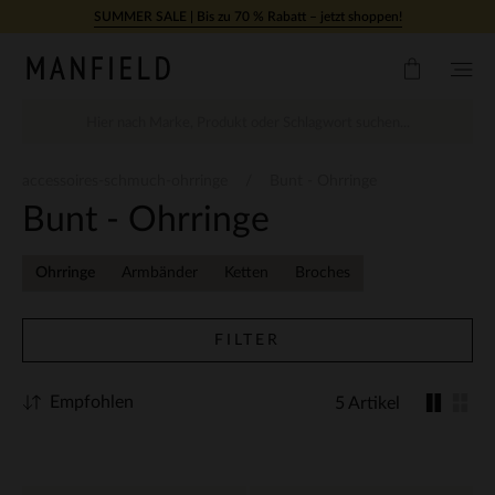
Zum Inhalt springen
SUMMER SALE | Bis zu 70 % Rabatt – jetzt shoppen!
accessoires-schmuch-ohrringe
Bunt - Ohrringe
Bunt - Ohrringe
Ohrringe
Armbänder
Ketten
Broches
FILTER
Empfohlen
5 Artikel