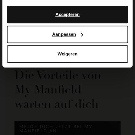
No, stay in Dutch
Manfield
English
Gold- und silberfarbene Ohrstecker
Accepteren
8.00
19.99
Aanpassen
Weigeren
Die Vorteile von
My Manfield
warten auf dich
MELDE DICH JETZT BEI MY
MANFIELD AN