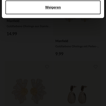
Weigeren
Manfield
Goldfarbene Ohrringe aus Stainless Steel
14.99
Manfield
Goldfarbene Ohrringe mit Perlen-Details
9.99