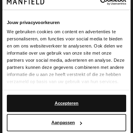
Jouw privacyvoorkeuren
We gebruiken cookies om content en advertenties te
personaliseren, om functies voor social media te bieden
×
en om ons websiteverkeer te analyseren. Ook delen we
View this website in English?
informatie over uw gebruik van onze site met onze
partners voor social media, adverteren en analyse. Deze
It looks like your language isn't Dutch. Would
partners kunnen deze gegevens combineren met andere
Manfield
Manfield
you like to switch to English?
informatie die u aan ze heeft verstrekt of die ze hebben
Goldfarbene Blumen-Ohrringe
Goldfarbene Ohrringe mit Steinchen
verzameld op basis van uw gebruik van hun services.
14.99
14.99
Yes, switch to
No, stay in Dutch
English
STAINLESS STEEL
Accepteren
Aanpassen