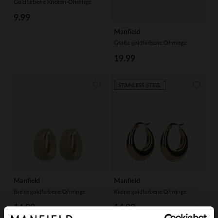
Goldfarbene Knoten-Ohrringe
9.99
Manfield
Große goldfarbene Ohrringe
19.99
STAINLESS STEEL
Manfield
Manfield
Breite goldfarbene Ohrringe
Kleine goldfarbene Ohrringe
14.99
14.99