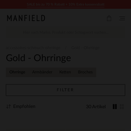
Zum Inhalt springen
SALE bis zu 70 % Rabatt + 10% Extra kassenrabatt
accessoires-schmuch-ohrringe
Gold - Ohrringe
Gold - Ohrringe
Ohrringe
Armbänder
Ketten
Broches
FILTER
Empfohlen
30 Artikel