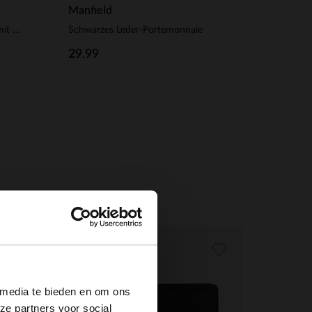
Manfield
Schwarzer Leder-Kartenhalter mit Krokomuster
Schwarzes Leder-Portemonnaie
29.99
×
 media te bieden en om ons
ze partners voor social