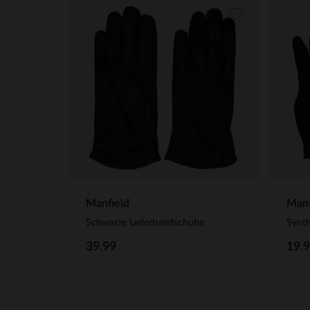
Manfield
Manf
Schwarze Lederhandschuhe
Synt
39.99
19.