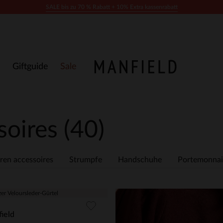
SALE bis zu 70 % Rabatt + 10% Extra kassenrabatt
Giftguide
Sale
soires
(40)
ren accessoires
Strumpfe
Handschuhe
Portemonnai
ield