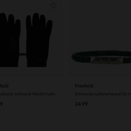
ield
Manfield
hetische schwarze Handschuhe
99
24.99