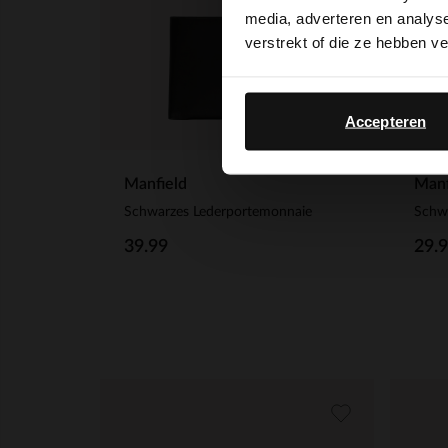
media, adverteren en analys
verstrekt of die ze hebben v
Accepteren
Manfield
Manf
Schwarzes Lederportemonnaie
Schwa
39.99
29.