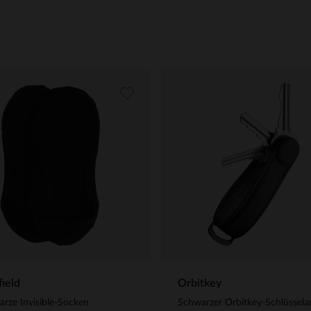
ield
Orbitkey
rze Invisible-Socken