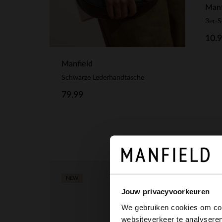
Manf
3er-
10.
Manfield
Schwarze Lederhandtasche
79.99
NEW
Jouw privacyvoorkeuren
We gebruiken cookies om cont
websiteverkeer te analyseren