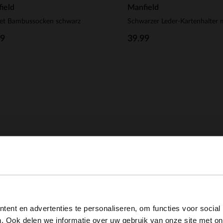
ield
Manfield
Set Bambussocken schwarz
99
39.99
View this website in English?
ent en advertenties te personaliseren, om functies voor social
It looks like your language isn't Dutch. Would you like to
. Ook delen we informatie over uw gebruik van onze site met on