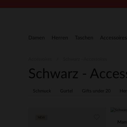
Zum Inhalt springen
Damen
Herren
Taschen
Accessoires
Accessoires
Schwarz - Accessoires
Schwarz - Acces
Schmuck
Gurtel
Gifts under 20
Her
NEW
Manf