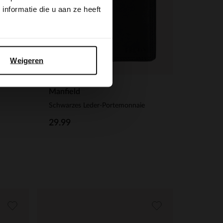
nformatie die u aan ze heeft
Weigeren
Manfield
Schwarzes Leder-Portemonnaie
29.99