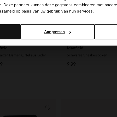
switch to English?
e. Deze partners kunnen deze gegevens combineren met andere i
erzameld op basis van uw gebruik van hun services.
Yes, switch to English
No, stay in Dutch
Aanpassen
ield
Manfield
rzer Damengürtel aus Leder
Schwarze Sneakersocken
99
9.99