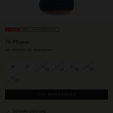
- 30%
FAST AUSVERKAUFT
76.99
109.99
Inkl. 19% MwSt zzgl. Versandkosten
36
37
38
39
40
41
42
IM WARENKORB
Schnelle Lieferung