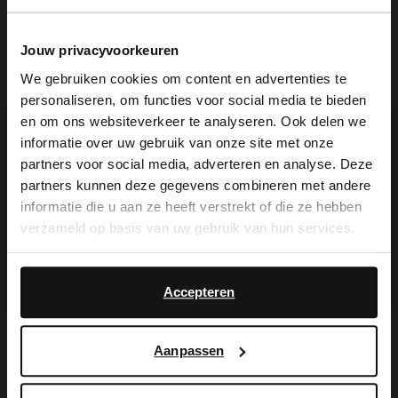
Produktbeschreibung
Jouw privacyvoorkeuren
We gebruiken cookies om content en advertenties te
personaliseren, om functies voor social media te bieden
×
Braune Lackleder-Loafer mit Schleife der
en om ons websiteverkeer te analyseren. Ook delen we
View this website in English?
informatie over uw gebruik van onze site met onze
Marke Manfield. Die Loafer haben eine
partners voor social media, adverteren en analyse. Deze
It looks like your language isn't Dutch. Would
eckige Kappe und einen 1 cm hohen
partners kunnen deze gegevens combineren met andere
you like to switch to English?
informatie die u aan ze heeft verstrekt of die ze hebben
Absatz. Als Schuhpflege empfehlen wir
verzameld op basis van uw gebruik van hun services.
das Natural Trendspray.
Yes, switch to
No, stay in Dutch
English
Accepteren
Produktdetails
Aanpassen
Lieferung & Rücksendung