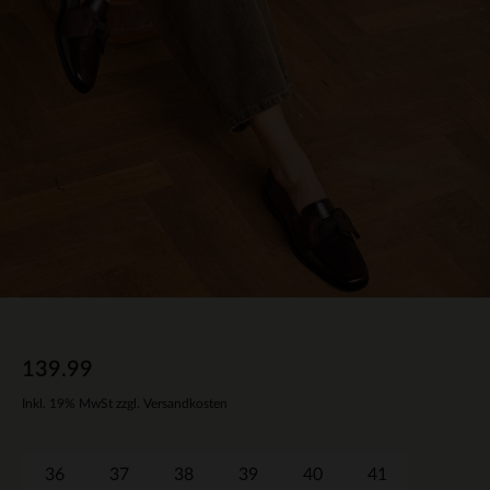
139.99
Inkl. 19% MwSt zzgl. Versandkosten
36
37
38
39
40
41