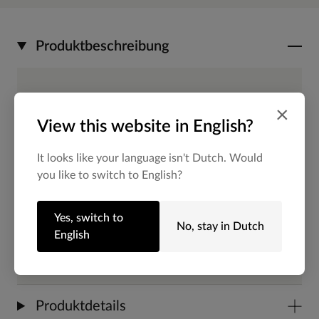
Produktbeschreibung
Braune Leder-Loafer der Marke Manfield.
×
View this website in English?
Die Slipper haben einen 2 cm hohen
Absatz, eine runde Kappe und ein Detail
It looks like your language isn't Dutch. Would
you like to switch to English?
auf dem Spann. Als Schuhpflege
empfehlen wir das Carbon Pro-Spray von
Yes, switch to
No, stay in Dutch
Collonil.
English
Produktdetails