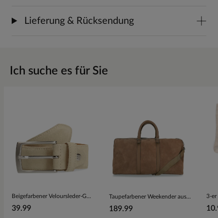
Lieferung & Rücksendung
Ich suche es für Sie
Beigefarbener Veloursleder-Gürtel
3-er
Taupefarbener Weekender aus Veloursleder
39.99
10.
189.99