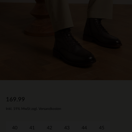
169.99
Inkl. 19% MwSt zzgl. Versandkosten
40
41
42
43
44
45