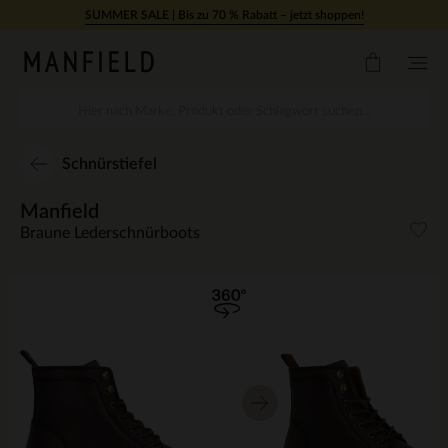
Zum Inhalt springen
SUMMER SALE | Bis zu 70 % Rabatt – jetzt shoppen!
Schnürstiefel
Manfield
Braune Lederschnürboots