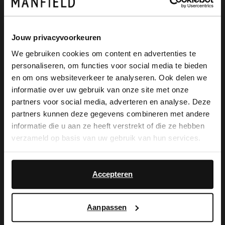
Produktbeschreibung
Jouw privacyvoorkeuren
We gebruiken cookies om content en advertenties te
Braune Lederschnürboots mit 4 cm
personaliseren, om functies voor social media te bieden
×
en om ons websiteverkeer te analyseren. Ook delen we
hohem Absatz der Marke Manfield. Die
View this website in English?
informatie over uw gebruik van onze site met onze
Boots haben einen Reißverschluss auf der
partners voor social media, adverteren en analyse. Deze
It looks like your language isn't Dutch. Would
partners kunnen deze gegevens combineren met andere
Innenseite des Schaftes. Als Schuhpflege
you like to switch to English?
informatie die u aan ze heeft verstrekt of die ze hebben
empfehlen wir das Carbon Pro-Spray von
verzameld op basis van uw gebruik van hun services.
Yes, switch to
Collonil.
No, stay in Dutch
English
Accepteren
Aanpassen
Produktdetails