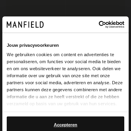
Jouw privacyvoorkeuren
We gebruiken cookies om content en advertenties te
personaliseren, om functies voor social media te bieden
×
Manfield
Manfield
en om ons websiteverkeer te analyseren. Ook delen we
View this website in English?
Schwarze Leder-Loafer
Schwarze Leder-Loafer
informatie over uw gebruik van onze site met onze
partners voor social media, adverteren en analyse. Deze
129.99
139.99
It looks like your language isn't Dutch. Would
partners kunnen deze gegevens combineren met andere
you like to switch to English?
informatie die u aan ze heeft verstrekt of die ze hebben
NEW
verzameld op basis van uw gebruik van hun services.
Yes, switch to
No, stay in Dutch
English
Accepteren