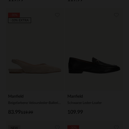
-30%
-10% EXTRA
Manfield
Manfield
Beigefarbene Veloursleder-Ballerinas mit Knöchelriemchen
Schwarze Leder-Loafer
83.99
109.99
119.99
-30%
NEW