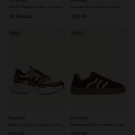
No Stress
Manfield
Braune Plateausandalen aus Leder
Schwarze Biker Boots aus Leder
59.99
159.99
99.98
NEW
NEW
Manfield
No Stress
Braune Schuhe mit beigen und schwarzen Stoffdetails
Bordeauxrote Veloursleder-Sneaker mit Kunstfellfutter
119.99
119.99