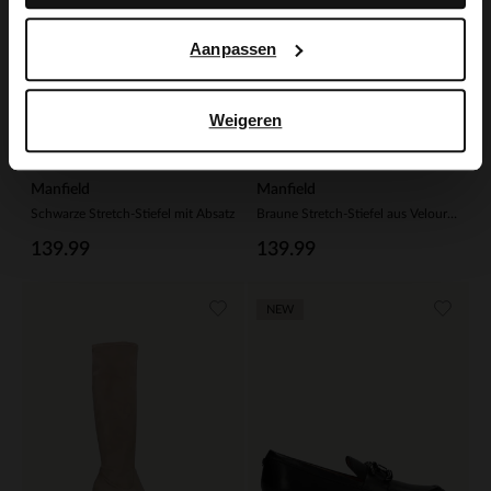
Aanpassen
Weigeren
Manfield
Manfield
Schwarze Stretch-Stiefel mit Absatz
Braune Stretch-Stiefel aus Velourslederimitat
139.99
139.99
NEW