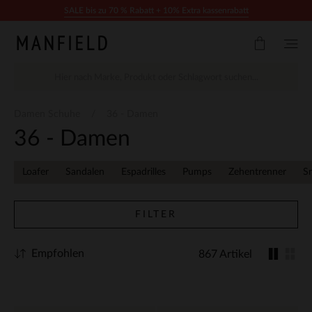
Zum Inhalt springen
SALE bis zu 70 % Rabatt + 10% Extra kassenrabatt
Damen Schuhe
36 - Damen
36 - Damen
Loafer
Sandalen
Espadrilles
Pumps
Zehentrenner
S
FILTER
Empfohlen
867 Artikel