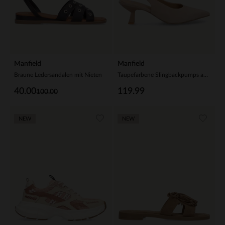
Manfield
Manfield
Braune Ledersandalen mit Nieten
Taupefarbene Slingbackpumps aus Veloursleder
40.00
119.99
100.00
NEW
NEW