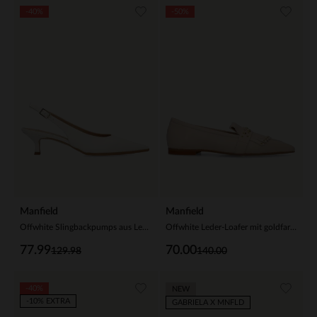
-40%
-50%
Manfield
Manfield
Offwhite Slingbackpumps aus Leder
Offwhite Leder-Loafer mit goldfarbenen Nieten
77.99
70.00
129.98
140.00
-40%
NEW
-10% EXTRA
GABRIELA X MNFLD