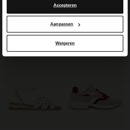
Accepteren
Manfield
No Stress
Aanpassen
Offwhite Veloursleder-Cowboystiefel mit Fransen
Offwhite Ledersneaker mit Veloursleder-Details
85.00
71.99
170.00
119.98
Weigeren
-60%
-50%