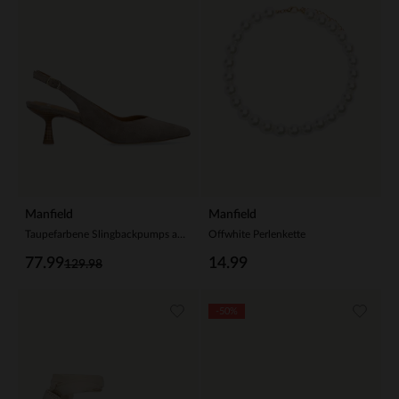
Manfield
Manfield
Taupefarbene Slingbackpumps aus Veloursleder
Offwhite Perlenkette
77.99
14.99
129.98
-50%