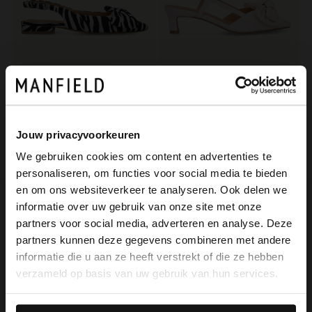
Manfield
Manfield
Offwhite Slingbacks mit Zebramuster und Schleife
Offwhite Slingbackpumps aus Leder
44.00
52.00
110.00
130.00
Jouw privacyvoorkeuren
We gebruiken cookies om content en advertenties te
-50%
-40%
personaliseren, om functies voor social media te bieden
-10% EXTRA
×
en om ons websiteverkeer te analyseren. Ook delen we
View this website in English?
informatie over uw gebruik van onze site met onze
partners voor social media, adverteren en analyse. Deze
It looks like your language isn't Dutch. Would
partners kunnen deze gegevens combineren met andere
you like to switch to English?
informatie die u aan ze heeft verstrekt of die ze hebben
verzameld op basis van uw gebruik van hun services.
Yes, switch to
No, stay in Dutch
English