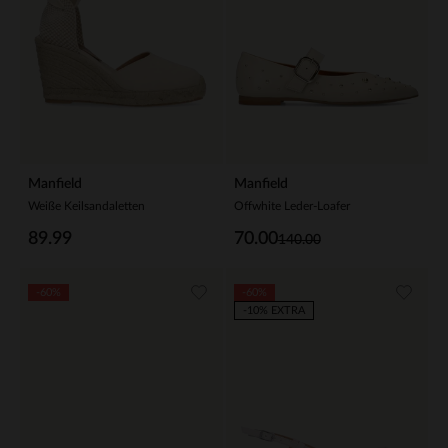
Manfield
Manfield
Weiße Keilsandaletten
Offwhite Leder-Loafer
89.99
70.00
140.00
-60%
-60%
-10% EXTRA