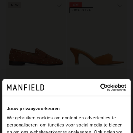
-60%
NEW
-10% EXTRA
Manfield
Manfield
Orangefarbene Veloursleder-Loafer mit Nieten
Orangefarbene Veloursleder-Pumps
129.99
48.00
120.00
Jouw privacyvoorkeuren
We gebruiken cookies om content en advertenties te
personaliseren, om functies voor social media te bieden
×
en om ons websiteverkeer te analyseren. Ook delen we