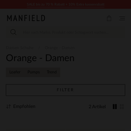
Zum Inhalt springen
SALE bis zu 70 % Rabatt + 10% Extra kassenrabatt
Damen Schuhe
Orange - Damen
Orange - Damen
Loafer
Pumps
Trend
FILTER
Empfohlen
2 Artikel