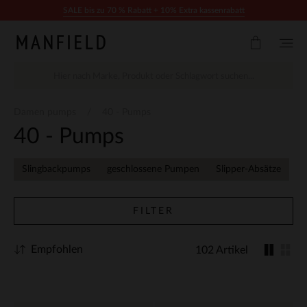
Zum Inhalt springen
SALE bis zu 70 % Rabatt + 10% Extra kassenrabatt
Damen pumps
40 - Pumps
40 - Pumps
Slingbackpumps
geschlossene Pumpen
Slipper-Absätze
FILTER
Empfohlen
102 Artikel