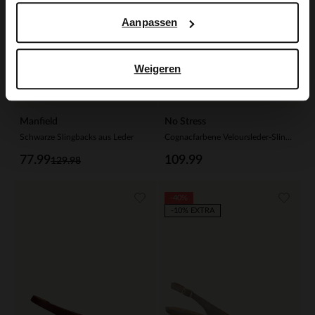
Aanpassen
Weigeren
Manfield
No Stress
Schwarze Slingbacks aus Leder
Cognacfarbene Veloursleder-Slingbackpumps
77.99
109.99
129.98
-40%
-10% EXTRA