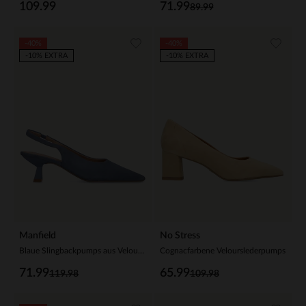
109.99
71.99
89.99
-40%
-40%
-10% EXTRA
-10% EXTRA
Manfield
No Stress
Blaue Slingbackpumps aus Veloursleder
Cognacfarbene Velourslederpumps
71.99
65.99
119.98
109.98