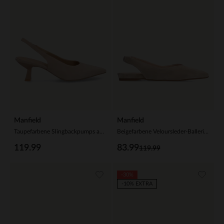
Manfield
Manfield
Taupefarbene Slingbackpumps aus Veloursleder
Beigefarbene Veloursleder-Ballerinas mit Knöchelriemchen
119.99
83.99
119.99
-30%
-10% EXTRA