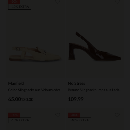
-50%
-10% EXTRA
Manfield
No Stress
Gelbe Slingbacks aus Veloursleder
Braune Slingbackpumps aus Lackleder
65.00
109.99
130.00
-30%
-40%
-10% EXTRA
-10% EXTRA