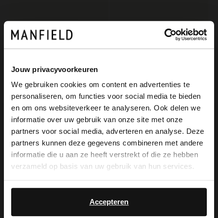
Jouw privacyvoorkeuren
We gebruiken cookies om content en advertenties te
personaliseren, om functies voor social media te bieden
×
en om ons websiteverkeer te analyseren. Ook delen we
Manfield
No Stress
View this website in English?
informatie over uw gebruik van onze site met onze
Weiße Sandaletten in Flecht-Optik
Cognacfarbene Slingbackpumps aus Leder
partners voor social media, adverteren en analyse. Deze
It looks like your language isn't Dutch. Would
83.99
65.99
119.99
109.98
partners kunnen deze gegevens combineren met andere
you like to switch to English?
informatie die u aan ze heeft verstrekt of die ze hebben
verzameld op basis van uw gebruik van hun services.
-40%
NEW
-10% EXTRA
Yes, switch to
No, stay in Dutch
English
Accepteren