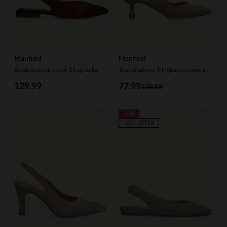
Manfield
Manfield
Bordeauxrote Leder-Slingbacks
Taupefarbene Slingbackpumps aus Veloursleder
129.99
77.99
129.98
-40%
-10% EXTRA