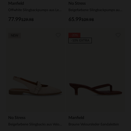
Manfield
No Stress
Offwhite Slingbackpumps aus Leder
Beigefarbene Slingbackpumps aus Veloursleder
77.99
65.99
129.98
109.98
-20%
NEW
-10% EXTRA
No Stress
Manfield
Beigefarbene Slingbacks aus Veloursleder
Braune Veloursleder-Sandaletten