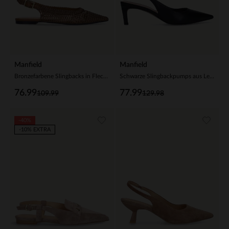
Manfield
Manfield
Bronzefarbene Slingbacks in Flecht-Optik
Schwarze Slingbackpumps aus Leder
76.99
77.99
109.99
129.98
-40%
-10% EXTRA