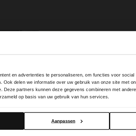
View this website in English?
ent en advertenties te personaliseren, om functies voor social
It looks like your language isn't Dutch. Would you like to
. Ook delen we informatie over uw gebruik van onze site met on
switch to English?
e. Deze partners kunnen deze gegevens combineren met andere i
erzameld op basis van uw gebruik van hun services.
Yes, switch to English
No, stay in Dutch
Aanpassen