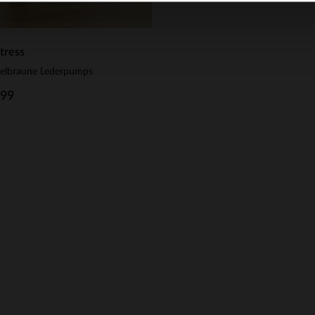
tress
elbraune Lederpumps
.99