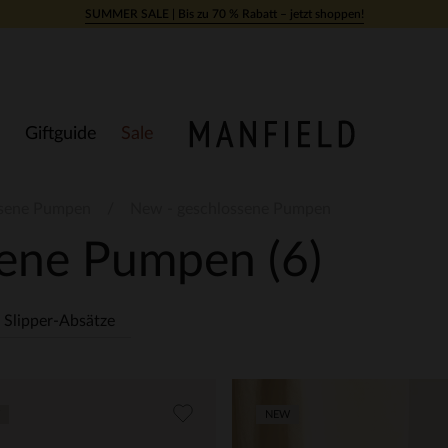
SUMMER SALE | Bis zu 70 % Rabatt – jetzt shoppen!
Giftguide
Sale
ssene Pumpen
New - geschlossene Pumpen
sene Pumpen
(6)
Slipper-Absätze
NEW