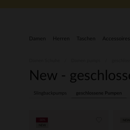
Zum Inhalt springen
Damen
Herren
Taschen
Accessoires
Damen Schuhe
Damen pumps
geschlo
New - geschlos
Slingbackpumps
geschlossene Pumpen
-30%
NEW
NEW