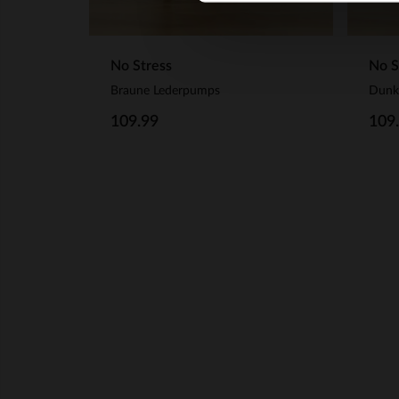
No Stress
No S
Braune Lederpumps
Dunk
109.99
109