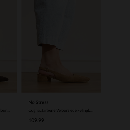
No Stress
Braune Slingbackpumps aus Veloursleder
Cognacfarbene Veloursleder-Slingbackpumps
109.99