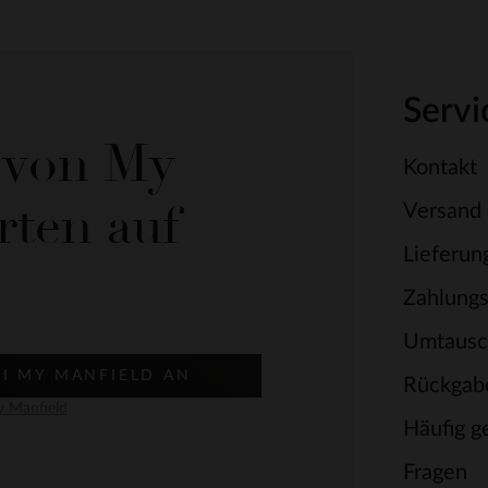
Servi
e von My
Kontakt
rten auf
Versand
Lieferun
Zahlung
Umtausc
EI MY MANFIELD AN
Rückgab
 Manfield
Häufig ge
Fragen