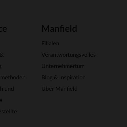
ce
Manfield
Filialen
 &
Verantwortungsvolles
g
Unternehmertum
smethoden
Blog & Inspiration
h und
Über Manfield
e
stellte