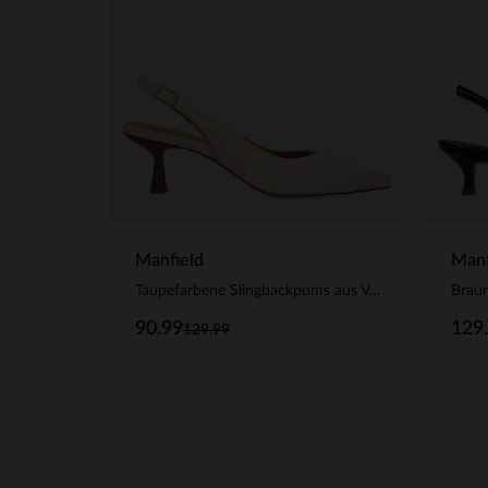
Manfield
Manf
Taupefarbene Slingbackpums aus Veloursleder
90.99
129
129.99