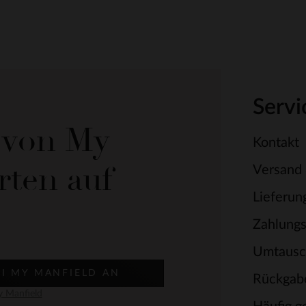
Servi
e von My
Kontakt
rten auf
Versand
Lieferun
Zahlung
Umtausc
EI MY MANFIELD AN
Rückgab
 Manfield