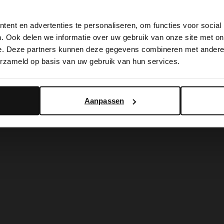
View this website in English?
ent en advertenties te personaliseren, om functies voor social
It looks like your language isn't Dutch. Would you like to
. Ook delen we informatie over uw gebruik van onze site met on
switch to English?
e. Deze partners kunnen deze gegevens combineren met andere i
erzameld op basis van uw gebruik van hun services.
Yes, switch to English
No, stay in Dutch
Aanpassen