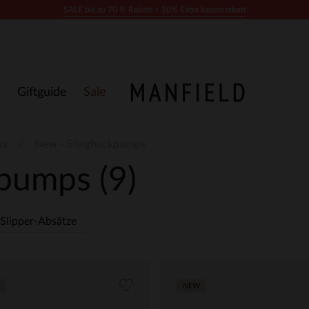
SALE bis zu 70 % Rabatt + 10% Extra kassenrabatt
Giftguide
Sale
ks
New - Slingbackpumps
kpumps
(9)
Slipper-Absätze
NEW