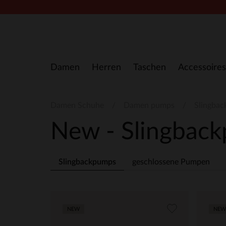
Zum Inhalt springen
Damen
Herren
Taschen
Accessoires
Damen Schuhe
Damen pumps
Slingbac
New - Slingbac
Slingbackpumps
geschlossene Pumpen
NEW
NEW