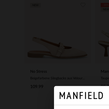
-30%
NEW
NEW
No Stress
Manf
Beigefarbene Slingbacks aus Veloursleder
109.99
90.