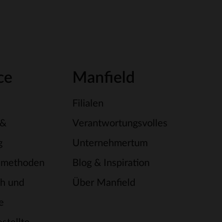
ce
Manfield
Filialen
 &
Verantwortungsvolles
g
Unternehmertum
smethoden
Blog & Inspiration
h und
Über Manfield
e