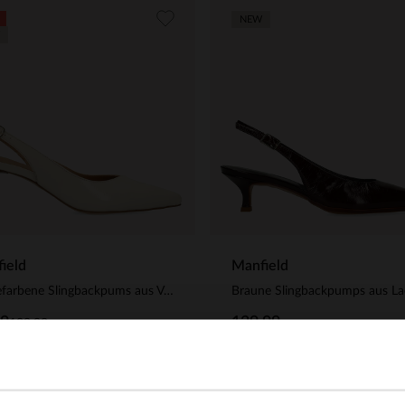
NEW
ield
Manfield
Taupefarbene Slingbackpums aus Veloursleder
99
129.99
129.99