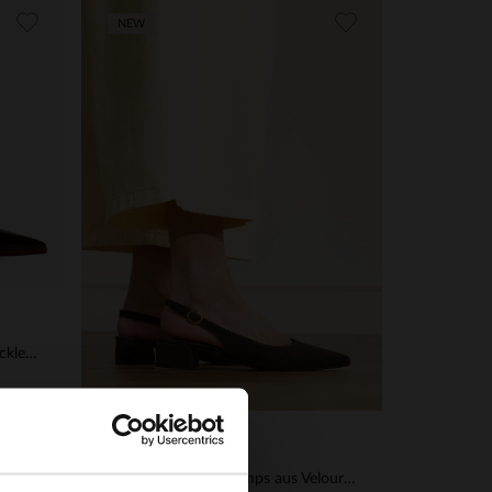
NEW
Braune Slingbackpumps aus Lackleder
No Stress
×
Braune Slingbackpumps aus Veloursleder