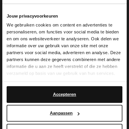
Jouw privacyvoorkeuren
We gebruiken cookies om content en advertenties te
personaliseren, om functies voor social media te bieden
×
en om ons websiteverkeer te analyseren. Ook delen we
View this website in English?
informatie over uw gebruik van onze site met onze
partners voor social media, adverteren en analyse. Deze
No Stress
Manfield
It looks like your language isn't Dutch. Would
partners kunnen deze gegevens combineren met andere
Goldfarbene Slingbacks aus Leder
Goldfarbene Slingbackpumps aus Leder
you like to switch to English?
informatie die u aan ze heeft verstrekt of die ze hebben
65.99
71.99
109.98
119.98
verzameld op basis van uw gebruik van hun services.
Yes, switch to
No, stay in Dutch
-50%
English
Accepteren
Aanpassen