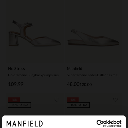
No Stress
Manfield
Goldfarbene Slingbackpumps aus Leder
Silberfarbene Leder-Ballerinas mit Knöchelriemchen
109.99
48.00
120.00
-40%
-40%
-10% EXTRA
-10% EXTRA