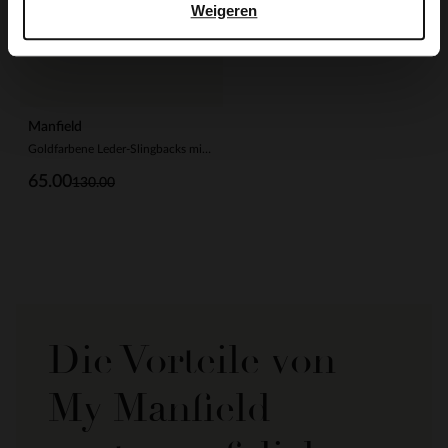
Weigeren
Manfield
Goldfarbene Leder-Slingbacks mit Riemchen
65.00
130.00
Die Vorteile von
My Manfield