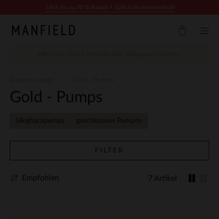
Zum Inhalt springen
SALE bis zu 70 % Rabatt + 10% Extra kassenrabatt
Damen pumps
Gold - Pumps
Gold - Pumps
Slingbackpumps
geschlossene Pumpen
FILTER
Empfohlen
7 Artikel