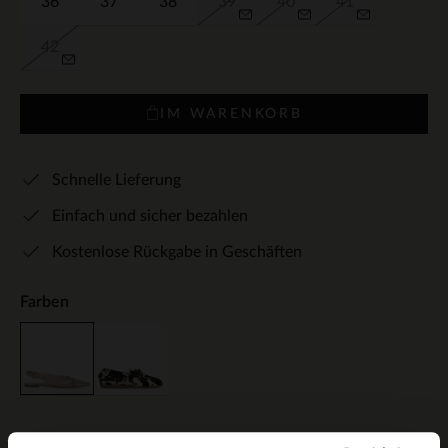
36
37
38
39
40
41
42
IM WARENKORB
Schnelle Lieferung
Einfach und sicher bezahlen
Kostenlose Rückgabe in Geschäften
Farben