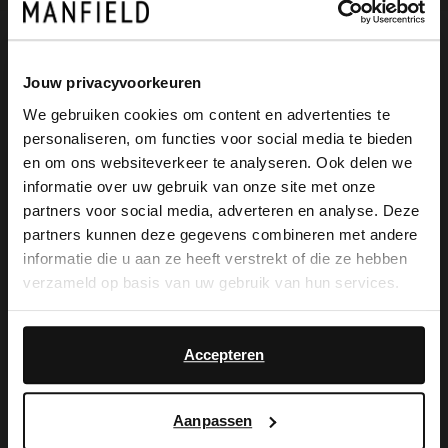
Produktbeschreibung
Jouw privacyvoorkeuren
We gebruiken cookies om content en advertenties te
personaliseren, om functies voor social media te bieden
Goldfarbene Slingbacks in Flecht-Optik
×
en om ons websiteverkeer te analyseren. Ook delen we
View this website in English?
der Marke Manfield. Die Slipper haben
informatie over uw gebruik van onze site met onze
partners voor social media, adverteren en analyse. Deze
ein Knöchelriemchen mit Schnalle, eine
It looks like your language isn't Dutch. Would
partners kunnen deze gegevens combineren met andere
you like to switch to English?
spitze Kappe und einen 1 cm hohen
informatie die u aan ze heeft verstrekt of die ze hebben
verzameld op basis van uw gebruik van hun services.
Absatz. Als Schuhpflege empfehlen wir
Yes, switch to
No, stay in Dutch
das Carbon Pro-Spray von Collonil.
English
Accepteren
Aanpassen
Produktdetails